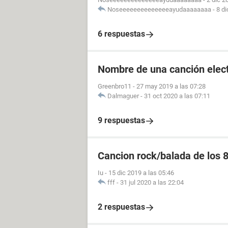
Noseeeeeeeeeeeeeeayudaaaaaaaa
-
8 di
6 respuestas
Nombre de una canción elec
Greenbro11
-
27 may 2019 a las 07:28
Dalmaguer
-
31 oct 2020 a las 07:11
9 respuestas
Cancion rock/balada de los 
Iu
-
15 dic 2019 a las 05:46
fff
-
31 jul 2020 a las 22:04
2 respuestas