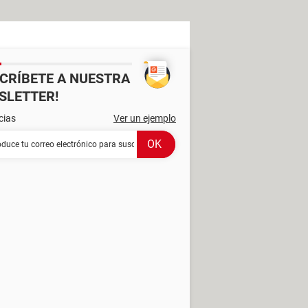
SCRÍBETE A NUESTRA
SLETTER!
cias
Ver un ejemplo