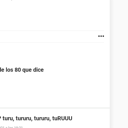
e los 80 que dice
turu, tururu, tururu, tuRUUU
021 a las 19:21