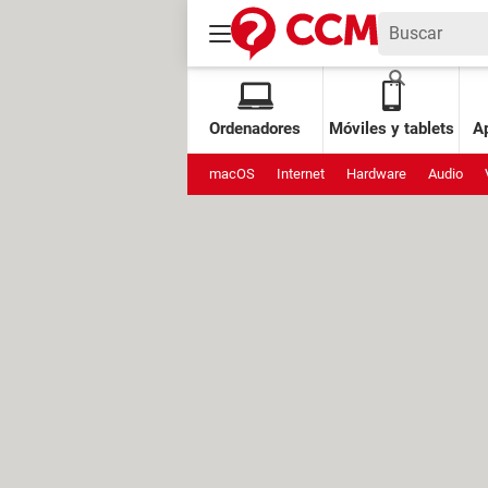
Ordenadores
Móviles y tablets
Ap
macOS
Internet
Hardware
Audio