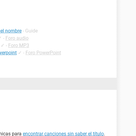
 el nombre
- Guide
✓
-
Foro audio
✓
-
Foro MP3
werpoint
✓
-
Foro PowerPoint
cnicas para
encontrar canciones sin saber el título
.