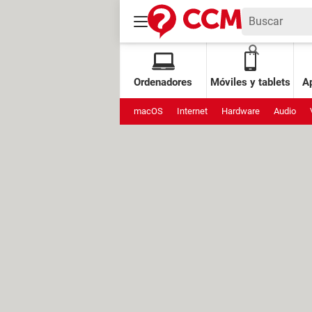
Ordenadores
Móviles y tablets
Ap
macOS
Internet
Hardware
Audio