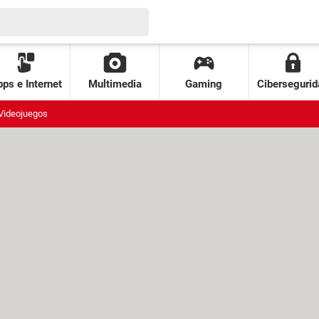
ps e Internet
Multimedia
Gaming
Cibersegurid
Videojuegos