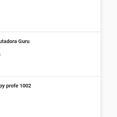
utadora Guru
1
y profe 1002