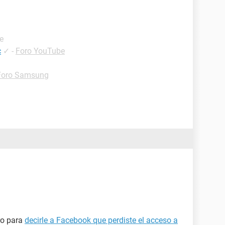
e
c
✓
-
Foro YouTube
Foro Samsung
ro para
decirle a Facebook que perdiste el acceso a