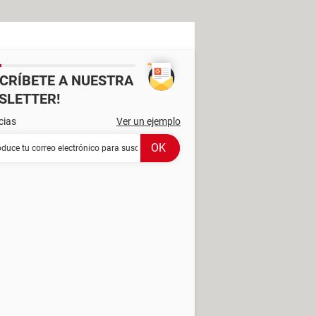
SCRÍBETE A NUESTRA
SLETTER!
cias
Ver un ejemplo