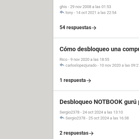
ghis
-
29 nov 2008 a las 01:53
tony
-
14 oct 2021 a las 22:54
54 respuestas
Cómo desbloqueo una comp
Rico
-
9 nov 2020 a las 18:55
carloslopezjurado
-
10 nov 2020 a las 09:2
1 respuesta
Desbloqueo NOTBOOK gurú p
Sergio2378
-
24 oct 2024 a las 13:10
Sergio2378
-
25 oct 2024 a las 16:38
2 respuestas