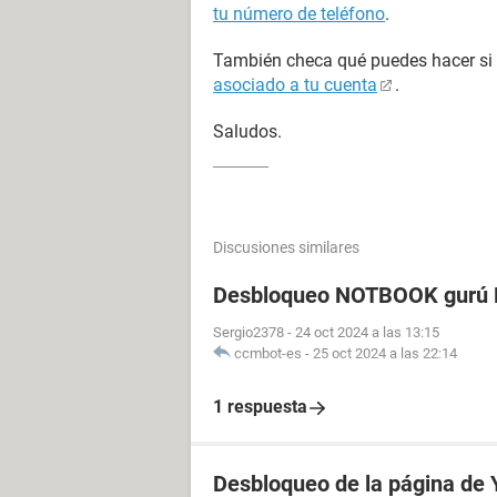
tu número de teléfono
.
También checa qué puedes hacer si
asociado a tu cuenta
.
Saludos.
Discusiones similares
Desbloqueo NOTBOOK gurú P
Sergio2378
-
24 oct 2024 a las 13:15
ccmbot-es
-
25 oct 2024 a las 22:14
1 respuesta
Desbloqueo de la página de