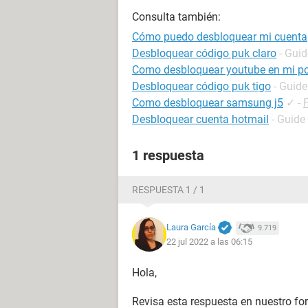
Consulta también:
Cómo puedo desbloquear mi cuenta
Desbloquear código puk claro
- Guid
Como desbloquear youtube en mi p
Desbloquear código puk tigo
- Guide
Como desbloquear samsung j5
✓
-
Desbloquear cuenta hotmail
- Guide
1 respuesta
RESPUESTA 1 / 1
Laura García
9.719
22 jul 2022 a las 06:15
Hola,
Revisa esta respuesta en nuestro fo