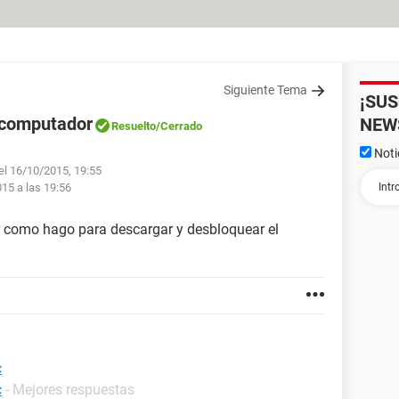
Siguiente Tema
¡SU
 computador
NEW
Resuelto
/Cerrado
Noti
 el 16/10/2015, 19:55
015 a las 19:56
 como hago para descargar y desbloquear el
c
c
- Mejores respuestas