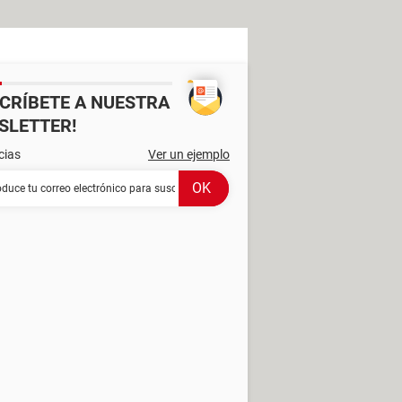
SCRÍBETE A NUESTRA
SLETTER!
cias
Ver un ejemplo