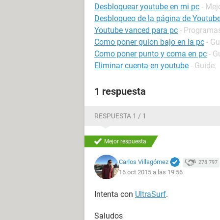
Desbloquear youtube en mi pc
- Mej
Desbloqueo de la página de Youtub
Youtube vanced para pc
- Programas
Como poner guion bajo en la pc
- Gu
Como poner punto y coma en pc
- G
Eliminar cuenta en youtube
- Guide
1 respuesta
RESPUESTA 1 / 1
Mejor respuesta
Carlos Villagómez
278.797
16 oct 2015 a las 19:56
Intenta con
UltraSurf
.
Saludos