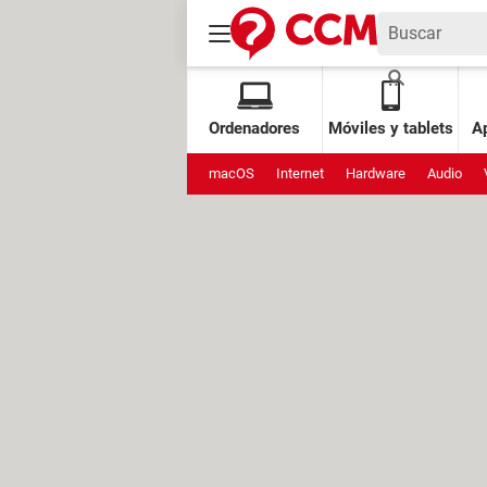
Ordenadores
Móviles y tablets
Ap
macOS
Internet
Hardware
Audio