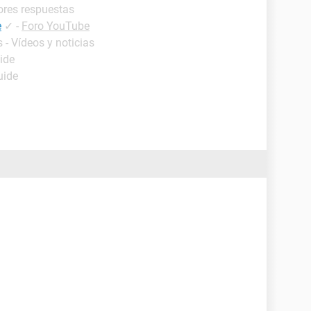
ores respuestas
e
✓
-
Foro YouTube
 - Vídeos y noticias
ide
uide