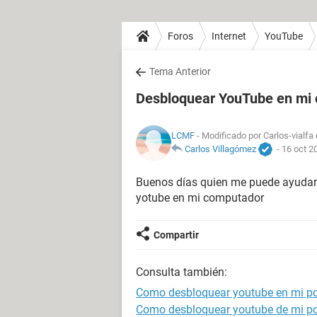
Foros
Internet
YouTube
Tema Anterior
Desbloquear YouTube en mi
LCMF
- Modificado por Carlos-vialfa
Carlos Villagómez
-
16 oct 2
Buenos días quien me puede ayudar
yotube en mi computador
Compartir
Consulta también:
Como desbloquear youtube en mi p
Como desbloquear youtube de mi p