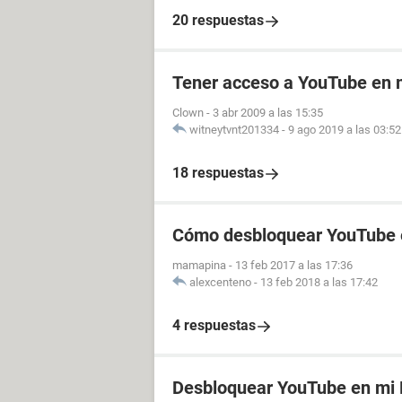
20 respuestas
Tener acceso a YouTube en m
Clown
-
3 abr 2009 a las 15:35
witneytvnt201334
-
9 ago 2019 a las 03:52
18 respuestas
Cómo desbloquear YouTube e
mamapina
-
13 feb 2017 a las 17:36
alexcenteno
-
13 feb 2018 a las 17:42
4 respuestas
Desbloquear YouTube en mi