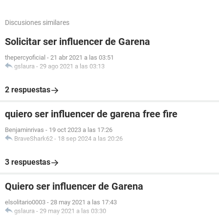
Discusiones similares
Solicitar ser influencer de Garena
thepercyoficial
-
21 abr 2021 a las 03:51
gslaura
-
29 ago 2021 a las 03:13
2 respuestas
quiero ser influencer de garena free fire
Benjaminrivas
-
19 oct 2023 a las 17:26
BraveShark62
-
18 sep 2024 a las 20:26
3 respuestas
Quiero ser influencer de Garena
elsolitario0003
-
28 may 2021 a las 17:43
gslaura
-
29 may 2021 a las 03:30