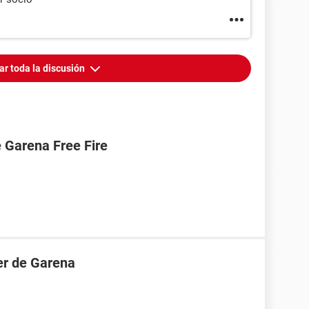
ar toda la discusión
 Garena Free Fire
er de Garena