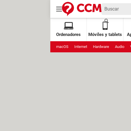
Ordenadores
Móviles y tablets
Ap
macOS
Internet
Hardware
Audio