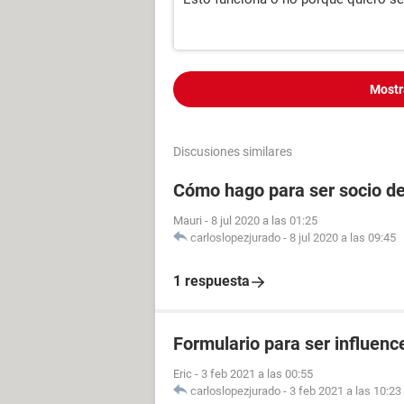
Mostr
Discusiones similares
Cómo hago para ser socio de
Mauri
-
8 jul 2020 a las 01:25
carloslopezjurado
-
8 jul 2020 a las 09:45
1 respuesta
Formulario para ser influenc
Eric
-
3 feb 2021 a las 00:55
carloslopezjurado
-
3 feb 2021 a las 10:23