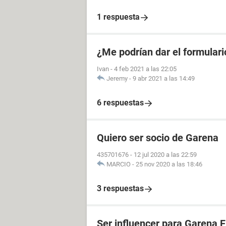
1 respuesta
¿Me podrían dar el formulari
Ivan
-
4 feb 2021 a las 22:05
Jeremy
-
9 abr 2021 a las 14:49
6 respuestas
Quiero ser socio de Garena
435701676
-
12 jul 2020 a las 22:59
MARCIO
-
25 nov 2020 a las 18:46
3 respuestas
Ser influencer para Garena F