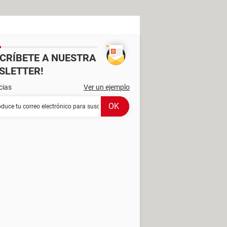
SCRÍBETE A NUESTRA
SLETTER!
cias
Ver un ejemplo