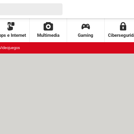
ps e Internet
Multimedia
Gaming
Cibersegurid
Videojuegos