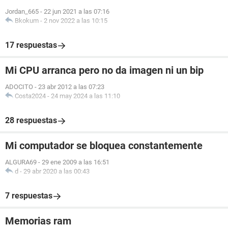
Jordan_665
-
22 jun 2021 a las 07:16
Bkokum
-
2 nov 2022 a las 10:15
17 respuestas
Mi CPU arranca pero no da imagen ni un bip
ADOCITO
-
23 abr 2012 a las 07:23
Costa2024
-
24 may 2024 a las 11:10
28 respuestas
Mi computador se bloquea constantemente
ALGURA69
-
29 ene 2009 a las 16:51
d
-
29 abr 2020 a las 00:43
7 respuestas
Memorias ram