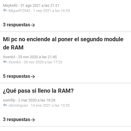
MeykelG
-
31 ago 2021 a las 21:21
MiguelY2542
-
1 sep 2021 a las 16:53
3 respuestas
Mi pc no enciende al poner el segundo module
de RAM
Xsenkii
-
25 nov 2020 a las 21:45
Xsenkii
-
26 nov 2020 a las 17:22
5 respuestas
¿Qué pasa si lleno la RAM?
sorinfip
-
2 mar 2020 a las 18:28
rdominguez
-
14 ene 2021 a las 13:25
3 respuestas