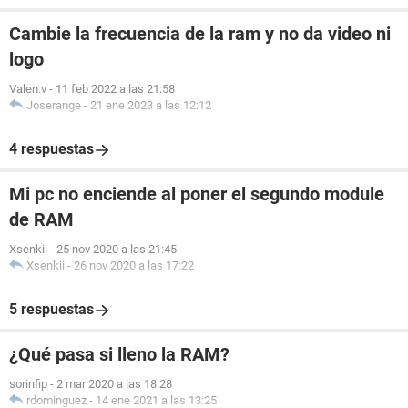
Cambie la frecuencia de la ram y no da video ni
logo
Valen.v
-
11 feb 2022 a las 21:58
Joserange
-
21 ene 2023 a las 12:12
4 respuestas
Mi pc no enciende al poner el segundo module
de RAM
Xsenkii
-
25 nov 2020 a las 21:45
Xsenkii
-
26 nov 2020 a las 17:22
5 respuestas
¿Qué pasa si lleno la RAM?
sorinfip
-
2 mar 2020 a las 18:28
rdominguez
-
14 ene 2021 a las 13:25