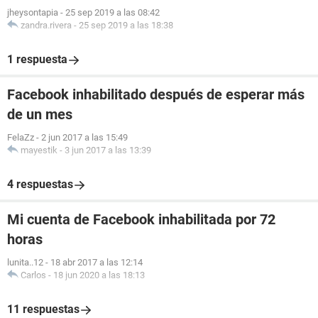
jheysontapia
-
25 sep 2019 a las 08:42
zandra.rivera
-
25 sep 2019 a las 18:38
1 respuesta
Facebook inhabilitado después de esperar más
de un mes
FelaZz
-
2 jun 2017 a las 15:49
mayestik
-
3 jun 2017 a las 13:39
4 respuestas
Mi cuenta de Facebook inhabilitada por 72
horas
lunita..12
-
18 abr 2017 a las 12:14
Carlos
-
18 jun 2020 a las 18:13
11 respuestas