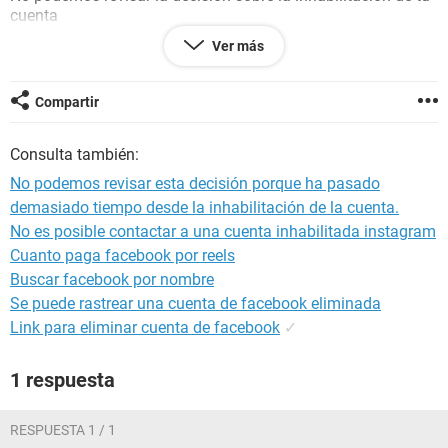
cuenta
No podemos revisar esta decisión porque ha pasado
Ver más
demasiado tiempo desde la inhabilitación de la cuenta.
¿Alguien sabe con quien podemos ponernos en contacto?
Compartir
Gracias.
Consulta también:
No podemos revisar esta decisión porque ha pasado
demasiado tiempo desde la inhabilitación de la cuenta.
No es posible contactar a una cuenta inhabilitada instagram
Cuanto paga facebook por reels
Buscar facebook por nombre
Se puede rastrear una cuenta de facebook eliminada
Link para eliminar cuenta de facebook
✓
1 respuesta
RESPUESTA 1 / 1