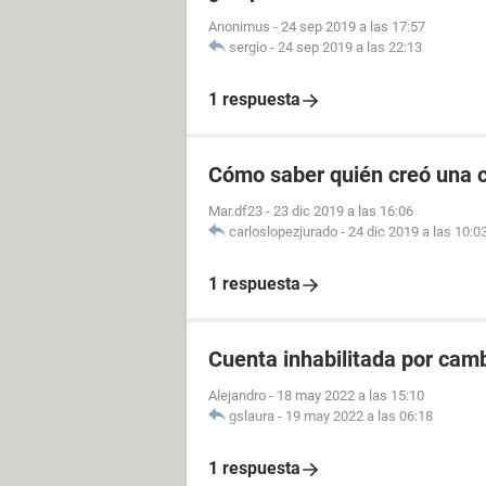
Anonimus
-
24 sep 2019 a las 17:57
sergio
-
24 sep 2019 a las 22:13
1 respuesta
Cómo saber quién creó una c
Mar.df23
-
23 dic 2019 a las 16:06
carloslopezjurado
-
24 dic 2019 a las 10:0
1 respuesta
Cuenta inhabilitada por cam
Alejandro
-
18 may 2022 a las 15:10
gslaura
-
19 may 2022 a las 06:18
1 respuesta