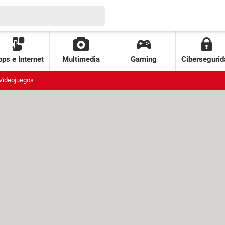
ps e Internet
Multimedia
Gaming
Cibersegurid
Videojuegos