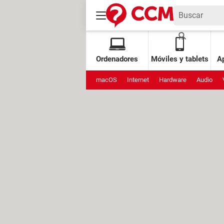
Ordenadores
Móviles y tablets
Ap
macOS
Internet
Hardware
Audio