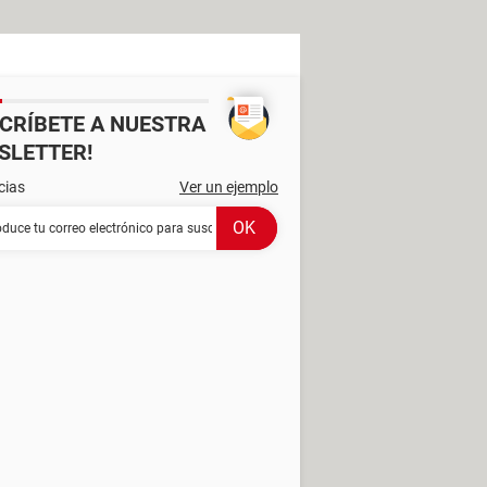
SCRÍBETE A NUESTRA
SLETTER!
cias
Ver un ejemplo