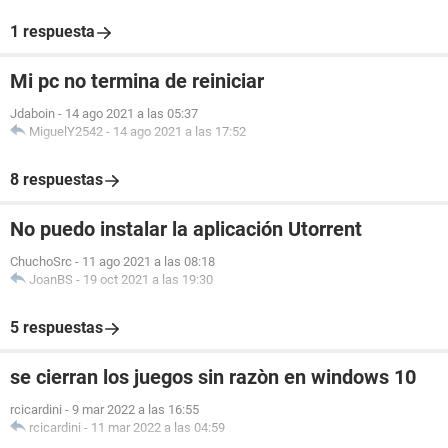
1 respuesta
Mi pc no termina de reiniciar
Jdaboin
-
14 ago 2021 a las 05:37
MiguelY2542
-
14 ago 2021 a las 17:52
8 respuestas
No puedo instalar la aplicación Utorrent
ChuchoSrc
-
11 ago 2021 a las 08:18
JoanBS
-
19 oct 2021 a las 19:30
5 respuestas
se cierran los juegos sin razòn en windows 10
rcicardini
-
9 mar 2022 a las 16:55
rcicardini
-
11 mar 2022 a las 04:59