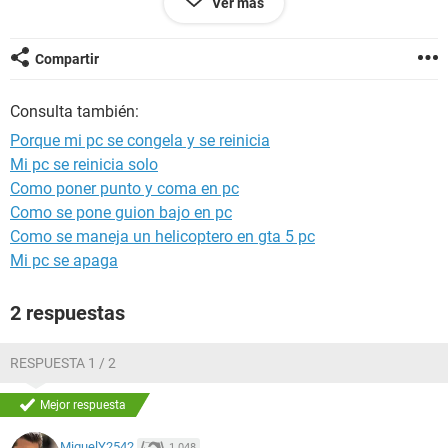
Ver más
perder proyectos de word o algun programa que este
haciendo algo importante, o que demore mucho en cargar.
Se agradece cualquier respuesta :) saludos.
Compartir
Consulta también:
Porque mi pc se congela y se reinicia
Mi pc se reinicia solo
Como poner punto y coma en pc
Como se pone guion bajo en pc
Como se maneja un helicoptero en gta 5 pc
Mi pc se apaga
2 respuestas
RESPUESTA 1 / 2
Mejor respuesta
MiguelY2542
1.048