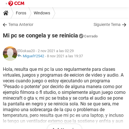
Foros
Windows
Tema Anterior
Siguiente Tema
Mi pc se congela y se reinicia
Cerrado
ElGokaa20
- 2 nov 2021 a las 02:29
MiguelY2542
-
8 nov 2021 a las 19:37
Hola, resulta que mi pc la uso regularmente para clases
virtuales, juegos y programas de eeicion de video y audio. A
veces cuando juego o estoy ejecutando un programa
"Pesado o potente" por decirlo de alguna manera como por
ejemplo filmora o fl studio, o simplemente algun juego como
minecraft o gta v, mi pc se traba y se corta el audio se pone
la pantalla en negro y se reinicia sola. No se que sera, me
imagino una sobrecarga de la cpu o problemas de
temperatura, pero resulta que mi pc es una laptop, y incluso
le tengo un ventilador externo que la sostiene y enfria y aun
asi sucede. Necesito ayuda, ya que es bastante tedioso