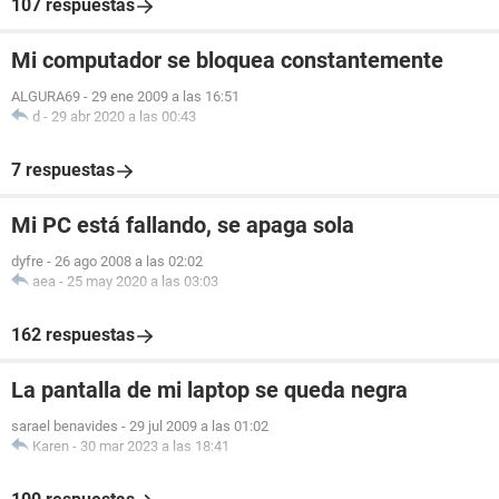
107 respuestas
Mi computador se bloquea constantemente
ALGURA69
-
29 ene 2009 a las 16:51
d
-
29 abr 2020 a las 00:43
7 respuestas
Mi PC está fallando, se apaga sola
dyfre
-
26 ago 2008 a las 02:02
aea
-
25 may 2020 a las 03:03
162 respuestas
La pantalla de mi laptop se queda negra
sarael benavides
-
29 jul 2009 a las 01:02
Karen
-
30 mar 2023 a las 18:41