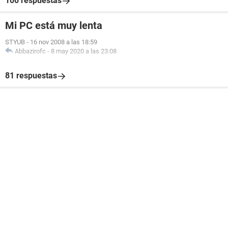
100 respuestas
Mi PC está muy lenta
STYUB
-
16 nov 2008 a las 18:59
Abbazirofc
-
8 may 2020 a las 23:08
81 respuestas