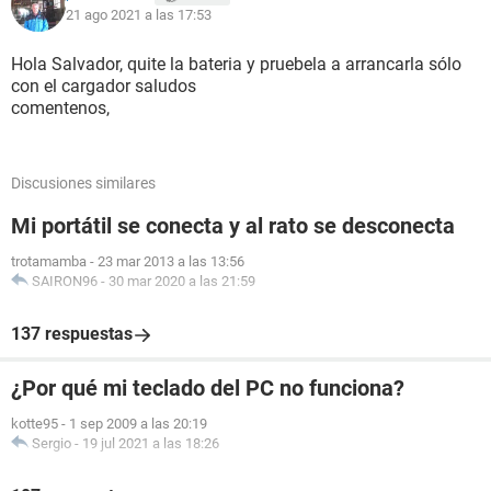
21 ago 2021 a las 17:53
Hola Salvador, quite la bateria y pruebela a arrancarla sólo
con el cargador saludos
comentenos,
Discusiones similares
Mi portátil se conecta y al rato se desconecta
trotamamba
-
23 mar 2013 a las 13:56
SAIRON96
-
30 mar 2020 a las 21:59
137 respuestas
¿Por qué mi teclado del PC no funciona?
kotte95
-
1 sep 2009 a las 20:19
Sergio
-
19 jul 2021 a las 18:26