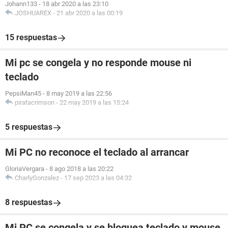
Johann133
-
18 abr 2020 a las 23:10
JOSHUAREX
-
21 abr 2020 a las 00:19
15 respuestas
Mi pc se congela y no responde mouse ni
teclado
PepsiMan45
-
8 may 2019 a las 22:56
piratacrimson
-
22 may 2019 a las 15:24
5 respuestas
Mi PC no reconoce el teclado al arrancar
GloriaVergara
-
8 ago 2018 a las 20:22
CharlyGonzalez
-
17 sep 2023 a las 04:32
8 respuestas
Mi PC se congela y se bloquea teclado y mouse