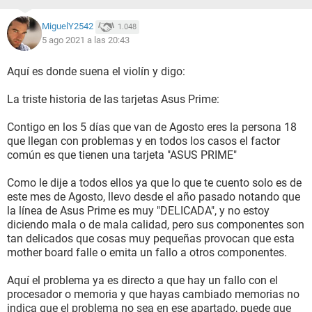
lprocesador solo, quitando la grafica pero este seguia igual.
MiguelY2542
1.048
Hay un detalle sobre el problema, ultimamente en mi ciudad
5 ago 2021 a las 20:43
hay muchas tormentas electricas y lluvias fuertes, una
noche hubo un apagon, aunque yo tenia la pc apagada pero
si conectada, y al dia siguiente esta me comenzo a dar aun
Aquí es donde suena el violín y digo:
mas problemas, al encender la pc esta se congela como por
10 segundos y luego anda bien por 2-3 segundos y de nuevo
La triste historia de las tarjetas Asus Prime:
se congela y descongela y asi cada vez durando mas el
tiempo que dura congelado
Contigo en los 5 días que van de Agosto eres la persona 18
que llegan con problemas y en todos los casos el factor
A continuación los componentes
común es que tienen una tarjeta "ASUS PRIME"
Fuente de poder
Como le dije a todos ellos ya que lo que te cuento solo es de
Balam Rush GR750FM 750W Certificacion
80+ Gold
este mes de Agosto, llevo desde el año pasado notando que
la línea de Asus Prime es muy "DELICADA", y no estoy
Tarjeta Madre
diciendo mala o de mala calidad, pero sus componentes son
Asus Prime B450M-A/CSM
tan delicados que cosas muy pequeñas provocan que esta
Procesador
mother board falle o emita un fallo a otros componentes.
Ryzen 5 3400g
Memorias Ram
Aquí el problema ya es directo a que hay un fallo con el
x2 Ram HyperX Fury RGB 8GB c/u 2666MHz
procesador o memoria y que hayas cambiado memorias no
Tarjeta de Video
indica que el problema no sea en ese apartado, puede que
Gigabyte GTX 1660ti 6gb DDR6