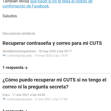
También revisa
qué hacer si no te llega el código de
confirmación de Facebook
.
Saludos.
Discusiones similares
Recuperar contraseña y correo para mi CUTS
daviddariosotoquinonez
-
18 may 2020 a las 05:17
carloslopezjurado
-
19 may 2020 a las 15:57
1 respuesta
¿Cómo puedo recuperar mi CUTS si no tengo el
correo ni la pregunta secreta?
Kuku
-
11 ene 2021 a las 04:46
carloslopezjurado
-
11 ene 2021 a las 17:50