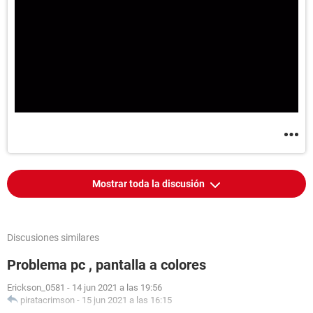
Mostrar toda la discusión
Discusiones similares
Problema pc , pantalla a colores
Erickson_0581
-
14 jun 2021 a las 19:56
piratacrimson
-
15 jun 2021 a las 16:15