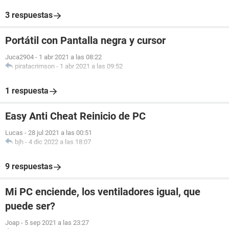
3 respuestas
Portátil con Pantalla negra y cursor
Juca2904
-
1 abr 2021 a las 08:22
piratacrimson
-
1 abr 2021 a las 09:52
1 respuesta
Easy Anti Cheat Reinicio de PC
Lucas
-
28 jul 2021 a las 00:51
bjh
-
4 dic 2022 a las 18:07
9 respuestas
Mi PC enciende, los ventiladores igual, que
puede ser?
Joap
-
5 sep 2021 a las 23:27