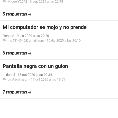
MiguelY2542
-
6 sep 2021 a las 22:44
5 respuestas
Mi computador se mojo y no prende
DenisM
-
9 dic 2020 a las 20:20
md4814046@gmail.com
-
15 dic 2020 a las 16:10
3 respuestas
Pantalla negra con un guion
J_daniel
-
15 oct 2020 a las 09:34
piratacrimson
-
17 oct 2020 a las 19:51
7 respuestas