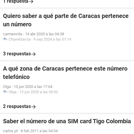
1 respuesta
Quiero saber a qué parte de Caracas pertenece
un número
carmencita
-
14 abr 2020 a las 04:38
ChaneGarcia
-
9 sep 2024 a las 01:14
3 respuestas
A qué zona de Caracas pertenece este número
telefónico
Olga
-
10 jun 2020 a las 17:04
Olga
-
12 jun 2020 a las 00:02
2 respuestas
Saber el número de una SIM card Tigo Colombia
carlos pt
-
8 feb 2011 a las 04:54