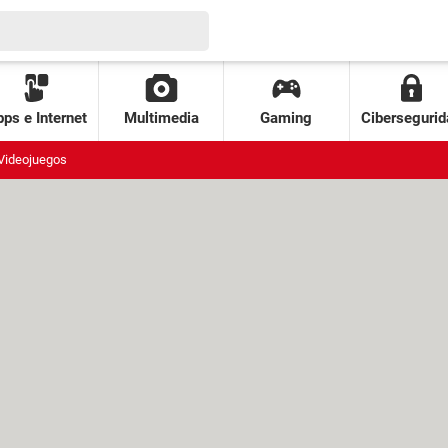
ps e Internet
Multimedia
Gaming
Cibersegurid
Videojuegos