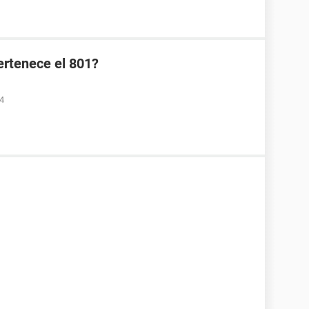
ertenece el 801?
54