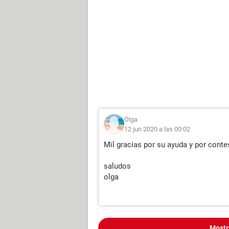
Olga
12 jun 2020 a las 00:02
Mil gracias por su ayuda y por contes
saludos
olga
Mostr