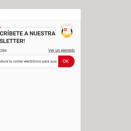
SCRÍBETE A NUESTRA
SLETTER!
cias
Ver un ejemplo