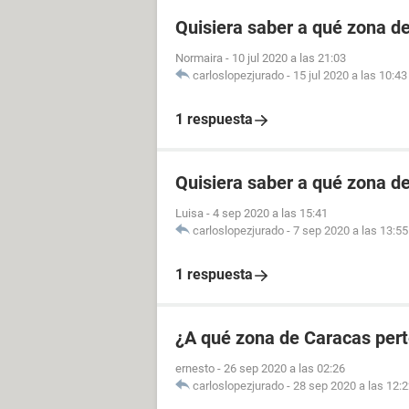
Quisiera saber a qué zona d
Normaira
-
10 jul 2020 a las 21:03
carloslopezjurado
-
15 jul 2020 a las 10:43
1 respuesta
Quisiera saber a qué zona d
Luisa
-
4 sep 2020 a las 15:41
carloslopezjurado
-
7 sep 2020 a las 13:55
1 respuesta
¿A qué zona de Caracas pert
ernesto
-
26 sep 2020 a las 02:26
carloslopezjurado
-
28 sep 2020 a las 12: