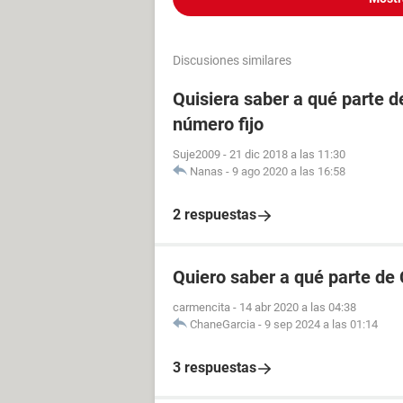
Discusiones similares
Quisiera saber a qué parte 
número fijo
Suje2009
-
21 dic 2018 a las 11:30
Nanas
-
9 ago 2020 a las 16:58
2 respuestas
Quiero saber a qué parte de
carmencita
-
14 abr 2020 a las 04:38
ChaneGarcia
-
9 sep 2024 a las 01:14
3 respuestas