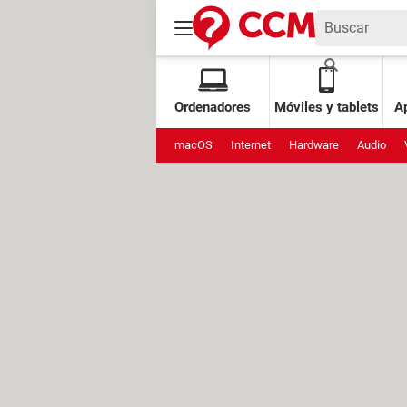
Ordenadores
Móviles y tablets
Ap
macOS
Internet
Hardware
Audio