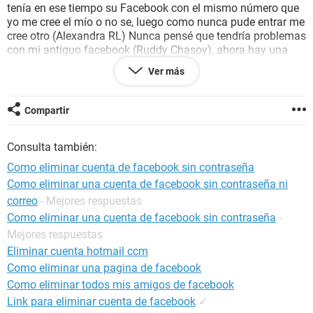
tenía en ese tiempo su Facebook con el mismo número que
yo me cree el mío o no se, luego como nunca pude entrar me
cree otro (Alexandra RL) Nunca pensé que tendría problemas
con mi antiguo facebook (Ruddy Chasoy), ahora hay una
gente que consiguió mi antiguo Facebook (Ruddy Chasoy) y
Ver más
empezaron a subir fotos mías en el estado de WhatsApp me
están humillando mucho y estoy cansada, e intentado
denunciarla para ver si Facebook la elimina pero hasta
Compartir
ahora no hacen nada, solo quiero saber cómo puedo
eliminar esa cuenta para siempre.
Consulta también:
Gracias.
Como eliminar cuenta de facebook sin contraseña
Como eliminar una cuenta de facebook sin contraseña ni
Configuración:
Android / Chrome 80.0.3987.99
correo
- Mejores respuestas
Como eliminar una cuenta de facebook sin contraseña
-
Mejores respuestas
Eliminar cuenta hotmail ccm
Como eliminar una pagina de facebook
Como eliminar todos mis amigos de facebook
Link para eliminar cuenta de facebook
✓