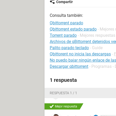
Compartir
Consulta también:
Qbittorrent parado
Qbittorrent estado parado
- Mejores
Torrent parado
- Mejores respuestas
Archivos de qBittorrent detenidos ve
Palito parado teclado
- Guide
Qbittorent no inicia las descargas
-
F
No puedo bajar ningún enlace de las
Descargar qbittorrent
- Programas - 
1 respuesta
RESPUESTA 1 / 1
Mejor respuesta