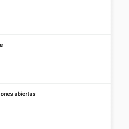
re
iones abiertas