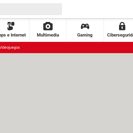
ps e Internet
Multimedia
Gaming
Cibersegurid
Videojuegos