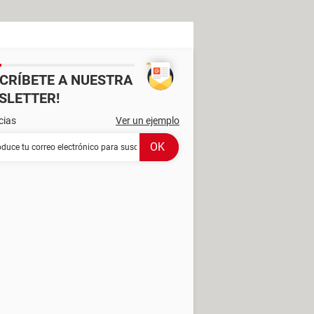
SCRÍBETE A NUESTRA
SLETTER!
cias
Ver un ejemplo