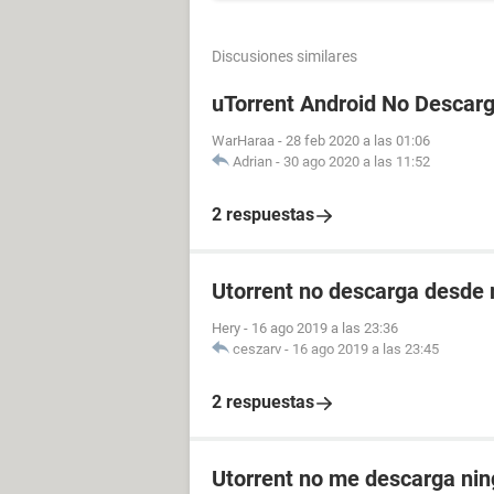
Discusiones similares
uTorrent Android No Descar
WarHaraa
-
28 feb 2020 a las 01:06
Adrian
-
30 ago 2020 a las 11:52
2 respuestas
Utorrent no descarga desde 
Hery
-
16 ago 2019 a las 23:36
ceszarv
-
16 ago 2019 a las 23:45
2 respuestas
Utorrent no me descarga nin