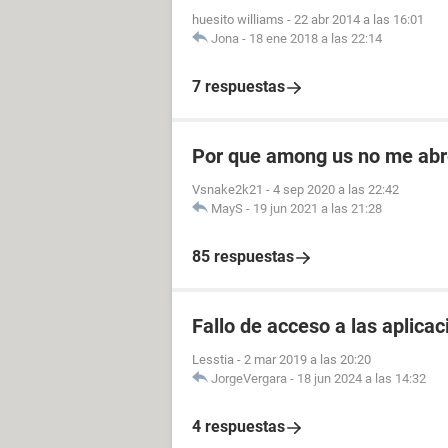
huesito williams
-
22 abr 2014 a las 16:01
Jona
-
18 ene 2018 a las 22:14
7 respuestas
Por que among us no me ab
Vsnake2k21
-
4 sep 2020 a las 22:42
MayS
-
19 jun 2021 a las 21:28
85 respuestas
Fallo de acceso a las aplicac
Lesstia
-
2 mar 2019 a las 20:20
JorgeVergara
-
18 jun 2024 a las 14:32
4 respuestas