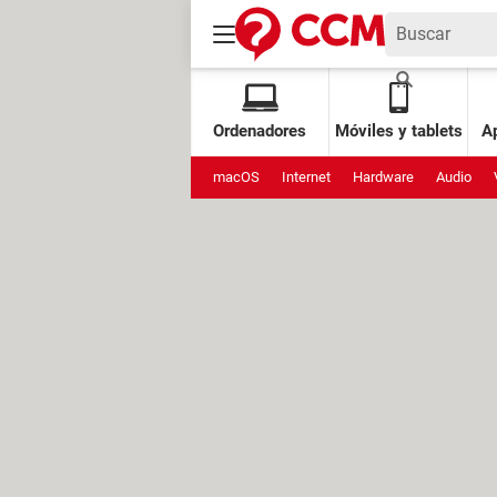
Ordenadores
Móviles y tablets
Ap
macOS
Internet
Hardware
Audio