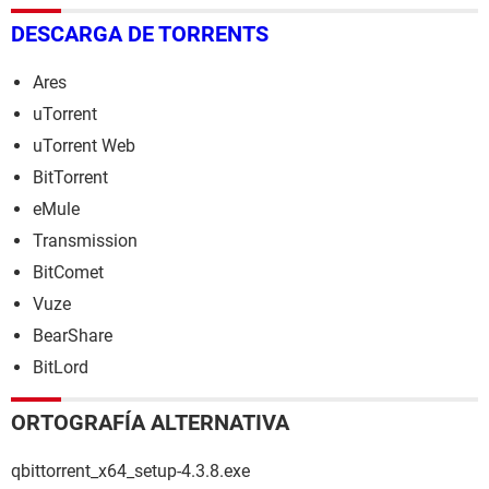
DESCARGA DE TORRENTS
Ares
uTorrent
uTorrent Web
BitTorrent
eMule
Transmission
BitComet
Vuze
BearShare
BitLord
ORTOGRAFÍA ALTERNATIVA
qbittorrent_x64_setup-4.3.8.exe