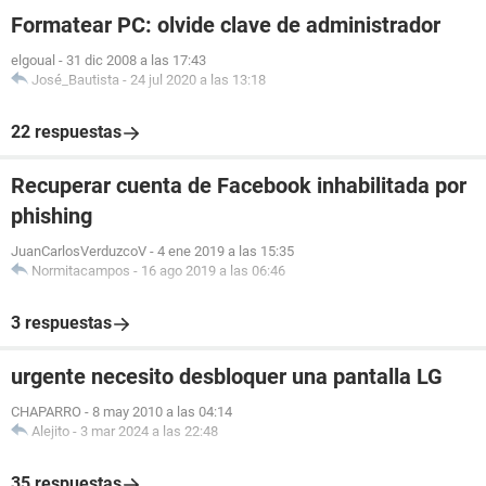
Formatear PC: olvide clave de administrador
elgoual
-
31 dic 2008 a las 17:43
José_Bautista
-
24 jul 2020 a las 13:18
22 respuestas
Recuperar cuenta de Facebook inhabilitada por
phishing
JuanCarlosVerduzcoV
-
4 ene 2019 a las 15:35
Normitacampos
-
16 ago 2019 a las 06:46
3 respuestas
urgente necesito desbloquer una pantalla LG
CHAPARRO
-
8 may 2010 a las 04:14
Alejito
-
3 mar 2024 a las 22:48
35 respuestas