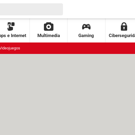
ps e Internet
Multimedia
Gaming
Cibersegurid
Videojuegos