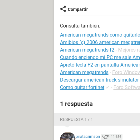
Compartir
Consulta también:
American megatrends como quitarl
Amibios (c) 2006 american megatre
American megatrends f2
- Mejores 
Cuando enciendo mi PC me sale Am
Apretó tecla F2 en pantalla Americ
American megatrends
-
Foro Windo
Descargar american truck simulator
Como quitar fortinet
✓
-
Foro Softwa
1 respuesta
RESPUESTA 1 / 1
piratacrimson
11.636