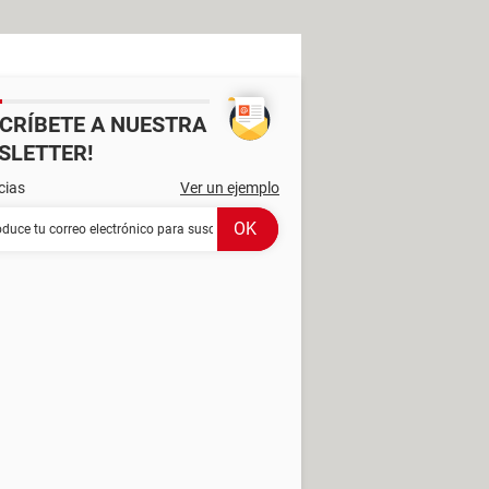
SCRÍBETE A NUESTRA
SLETTER!
cias
Ver un ejemplo