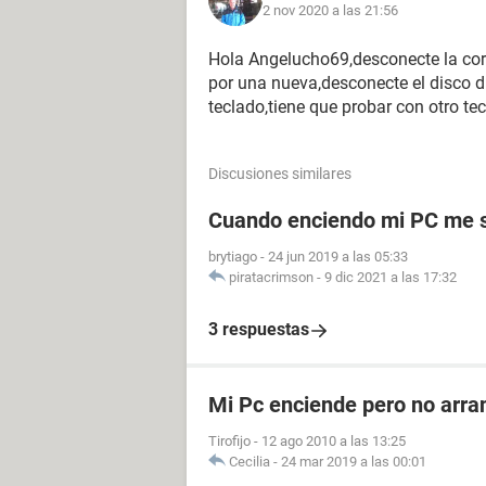
2 nov 2020 a las 21:56
Hola Angelucho69,desconecte la corr
por una nueva,desconecte el disco du
teclado,tiene que probar con otro t
Discusiones similares
Cuando enciendo mi PC me 
brytiago
-
24 jun 2019 a las 05:33
piratacrimson
-
9 dic 2021 a las 17:32
3 respuestas
Mi Pc enciende pero no arra
Tirofijo
-
12 ago 2010 a las 13:25
Cecilia
-
24 mar 2019 a las 00:01