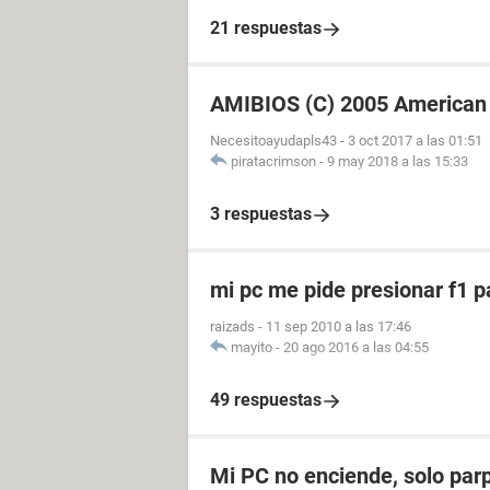
21 respuestas
AMIBIOS (C) 2005 American 
Necesitoayudapls43
-
3 oct 2017 a las 01:51
piratacrimson
-
9 may 2018 a las 15:33
3 respuestas
mi pc me pide presionar f1 p
raizads
-
11 sep 2010 a las 17:46
mayito
-
20 ago 2016 a las 04:55
49 respuestas
Mi PC no enciende, solo par