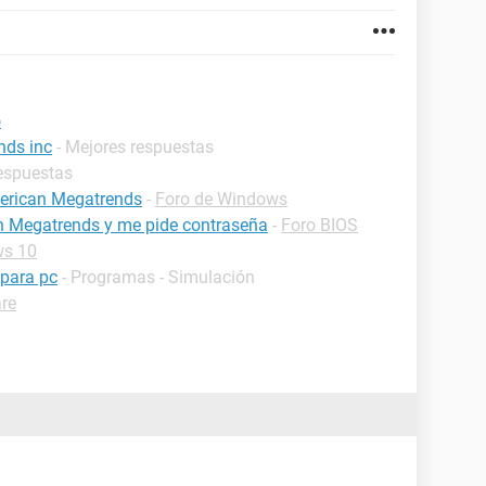
o
nds inc
- Mejores respuestas
respuestas
erican Megatrends
-
Foro de Windows
an Megatrends y me pide contraseña
-
Foro BIOS
ws 10
 para pc
- Programas - Simulación
re