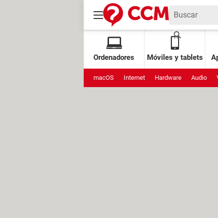
Ordenadores
Móviles y tablets
Ap
macOS
Internet
Hardware
Audio