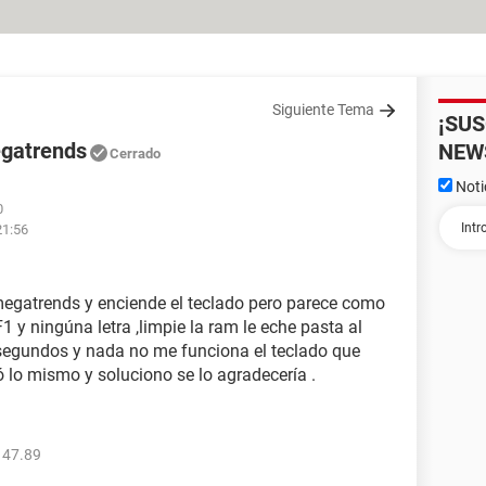
Siguiente Tema
¡SU
egatrends
NEW
Cerrado
Noti
0
21:56
egatrends y enciende el teclado pero parece como
1 y ningúna letra ,limpie la ram le eche pasta al
 segundos y nada no me funciona el teclado que
ó lo mismo y soluciono se lo agradecería .
147.89