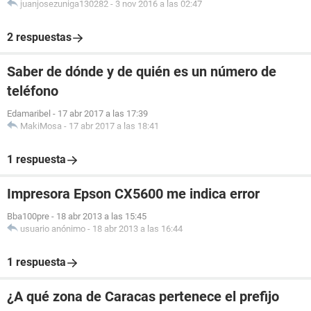
juanjosezuniga130282
-
3 nov 2016 a las 02:47
2 respuestas
Saber de dónde y de quién es un número de
teléfono
Edamaribel
-
17 abr 2017 a las 17:39
MakiMosa
-
17 abr 2017 a las 18:41
1 respuesta
Impresora Epson CX5600 me indica error
Bba100pre
-
18 abr 2013 a las 15:45
usuario anónimo
-
18 abr 2013 a las 16:44
1 respuesta
¿A qué zona de Caracas pertenece el prefijo