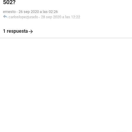
502?
ernesto
-
26 sep 2020 a las 02:26
carloslopezjurado
-
28 sep 2020 a las 12:22
1 respuesta