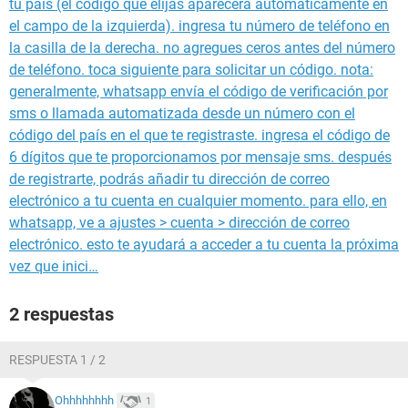
tu país (el código que elijas aparecerá automáticamente en
el campo de la izquierda). ingresa tu número de teléfono en
la casilla de la derecha. no agregues ceros antes del número
de teléfono. toca siguiente para solicitar un código. nota:
generalmente, whatsapp envía el código de verificación por
sms o llamada automatizada desde un número con el
código del país en el que te registraste. ingresa el código de
6 dígitos que te proporcionamos por mensaje sms. después
de registrarte, podrás añadir tu dirección de correo
electrónico a tu cuenta en cualquier momento. para ello, en
whatsapp, ve a ajustes > cuenta > dirección de correo
electrónico. esto te ayudará a acceder a tu cuenta la próxima
vez que inici…
2 respuestas
RESPUESTA 1 / 2
Ohhhhhhhh
1