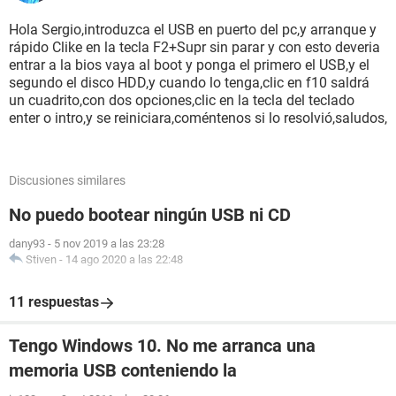
Hola Sergio,introduzca el USB en puerto del pc,y arranque y
rápido Clike en la tecla F2+Supr sin parar y con esto deveria
entrar a la bios vaya al boot y ponga el primero el USB,y el
segundo el disco HDD,y cuando lo tenga,clic en f10 saldrá
un cuadrito,con dos opciones,clic en la tecla del teclado
enter o intro,y se reiniciara,coméntenos si lo resolvió,saludos,
Discusiones similares
No puedo bootear ningún USB ni CD
dany93
-
5 nov 2019 a las 23:28
Stiven
-
14 ago 2020 a las 22:48
11 respuestas
Tengo Windows 10. No me arranca una
memoria USB conteniendo la