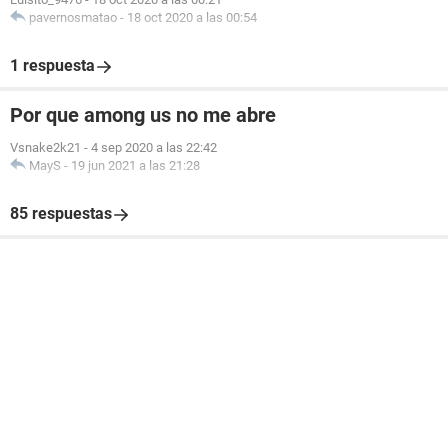
pavernosmatao
-
18 oct 2020 a las 00:54
1 respuesta
Por que among us no me abre
Vsnake2k21
-
4 sep 2020 a las 22:42
MayS
-
19 jun 2021 a las 21:28
85 respuestas