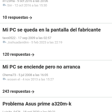
in123ma
-
9 oct 2016 a las 20:06
Sirr
-
12 oct 2016 a las 15:30
10 respuestas
Mi PC se queda en la pantalla del fabricante
tavo0522
-
17 sep 2009 a las 02:57
Joshuadavidnn
-
5 feb 2023 a las 22:19
120 respuestas
Mi PC se enciende pero no arranca
Chema73
-
5 jul 2008 a las 16:05
wosen el
-
4 nov 2013 a las 15:27
243 respuestas
Problema Asus prime a320m-k
Luisito_9476
-
18 oct 2020 a las 00:21