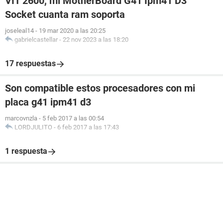
VIT 2600, mi MotherBoard G41 Ipm41 D3
Socket cuanta ram soporta
joseleal14
-
19 mar 2020 a las 20:25
gabrielcastellar
-
22 nov 2023 a las 18:20
17 respuestas
Son compatible estos procesadores con mi
placa g41 ipm41 d3
marcovnzla
-
5 feb 2017 a las 00:54
LORDJULITO
-
6 feb 2017 a las 17:43
1 respuesta