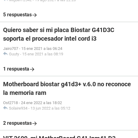
5 respuestas
Quiero saber si mi placa Biostar G41D3C
soporta el procesador intel cord i3
Jairo707
-
15 ene 2021 a las 06:24
Guuty
-
15 ene 2021 a las 08:19
1 respuesta
Motherboard biostar g41d3+ v.6.0 no reconoce
la memoria ram
Ost2718
-
24 ene 2022 a las 18:02
Solaire934
-
13 jun 2022 a las 05:12
2 respuestas