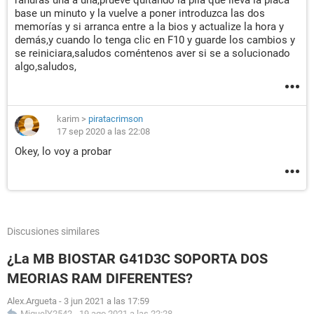
ranuras una a una,prueve quitando la pila que lleva la placa
base un minuto y la vuelve a poner introduzca las dos
memorías y si arranca entre a la bios y actualize la hora y
demás,y cuando lo tenga clic en F10 y guarde los cambios y
se reiniciara,saludos coméntenos aver si se a solucionado
algo,saludos,
karim
>
piratacrimson
17 sep 2020 a las 22:08
Okey, lo voy a probar
Discusiones similares
¿La MB BIOSTAR G41D3C SOPORTA DOS
MEORIAS RAM DIFERENTES?
Alex.Argueta
-
3 jun 2021 a las 17:59
MiguelY2542
-
19 ago 2021 a las 22:28