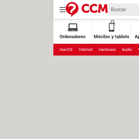
Ordenadores
Móviles y tablets
Ap
macOS
Internet
Hardware
Audio