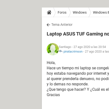
Foros
Windows
Windows 
Tema Anterior
Laptop ASUS TUF Gaming no
Santiago
- 27 ago 2020 a las 20:54
piratacrimson
-
27 ago 2020 a las
Hola,
Hace un tiempo mi laptop se congela
hoy estaba navegando por internet y 
al querer prenderla denuevo, no podi
y lo demas no responde.
¿Que tengo que hacer? Y ¿Cuál es e
Gracias