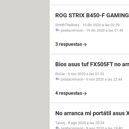
ROG STRIX B450-F GAMING y T
SmithTheBoss
-
19 dic 2020 a las 02:29
piratacrimson
-
19 dic 2020 a las 21:49
3 respuestas
Bios asus tuf FX505FT no arr
RuCar
-
6 nov 2020 a las 01:33
piratacrimson
-
6 nov 2020 a las 22:44
4 respuestas
No arranca mi portátil asu
Tavorj
-
8 ago 2020 a las 20:34
piratacrimson
-
9 ago 2020 a las 19:40