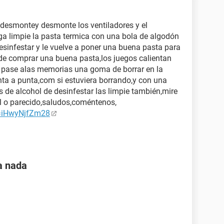
 desmontey desmonte los ventiladores y el
enga limpie la pasta termica con una bola de algodón
esinfestar y le vuelve a poner una buena pasta para
a,de comprar una buena pasta,los juegos calientan
y pase alas memorias una goma de borrar en la
nta a punta,com si estuviera borrando,y con una
s de alcohol de desinfestar las limpie también,mire
til o parecido,saludos,coméntenos,
v=iHwyNjfZm28
a nada