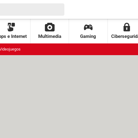
ps e Internet
Multimedia
Gaming
Cibersegurid
Videojuegos