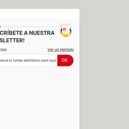
SCRÍBETE A NUESTRA
SLETTER!
cias
Ver un ejemplo