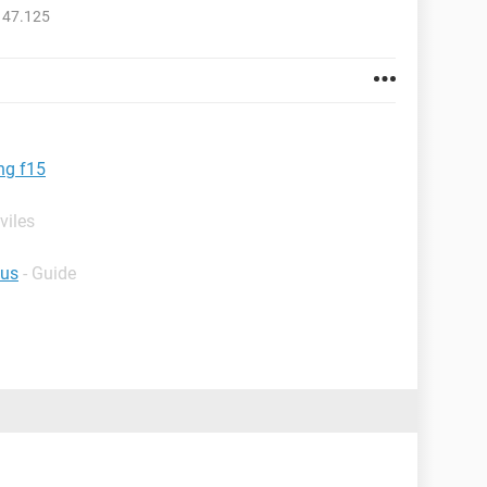
147.125
ng f15
óviles
sus
- Guide