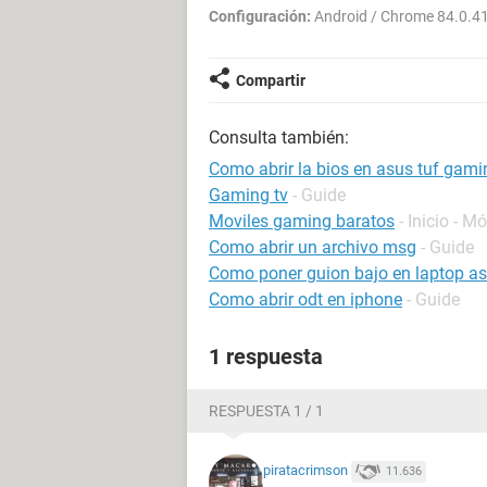
Configuración:
Android / Chrome 84.0.4
Compartir
Consulta también:
Como abrir la bios en asus tuf gami
Gaming tv
- Guide
Moviles gaming baratos
- Inicio - M
Como abrir un archivo msg
- Guide
Como poner guion bajo en laptop a
Como abrir odt en iphone
- Guide
1 respuesta
RESPUESTA 1 / 1
piratacrimson
11.636