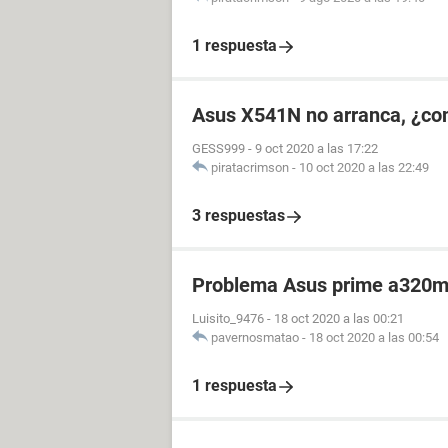
1 respuesta
Asus X541N no arranca, ¿como
GESS999
-
9 oct 2020 a las 17:22
piratacrimson
-
10 oct 2020 a las 22:49
3 respuestas
Problema Asus prime a320m
Luisito_9476
-
18 oct 2020 a las 00:21
pavernosmatao
-
18 oct 2020 a las 00:54
1 respuesta