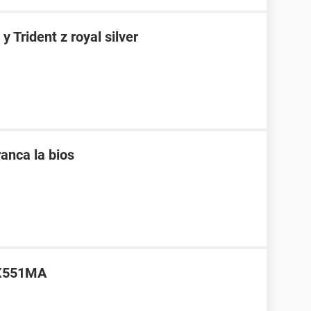
rident z royal silver
anca la bios
s X551MA