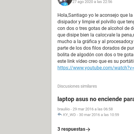
27 ago 2020 a las 22:56
Hola,Santiago yo le aconsejo que la
disipador y limpie el polvillo que t
con dos o tres gotas de alcohol de d
que disipe bien la calor,vale la pen
mucho a la gráfica y al procesador,
parte de los dos filos dorados de pu
bolita de algodón con dos o tre gota
este link vídeo creo que es su portá
https://www.youtube.com/watch?
Discusiones similares
laptop asus no enciende par
brauliio
-
29 mar 2016 a las 06:58
KY_WD
-
30 mar 2016 a las 10:59
3 respuestas