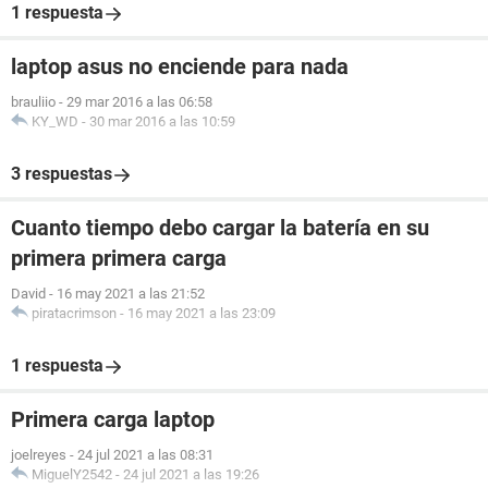
1 respuesta
laptop asus no enciende para nada
brauliio
-
29 mar 2016 a las 06:58
KY_WD
-
30 mar 2016 a las 10:59
3 respuestas
Cuanto tiempo debo cargar la batería en su
primera primera carga
David
-
16 may 2021 a las 21:52
piratacrimson
-
16 may 2021 a las 23:09
1 respuesta
Primera carga laptop
joelreyes
-
24 jul 2021 a las 08:31
MiguelY2542
-
24 jul 2021 a las 19:26