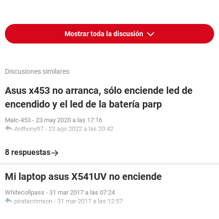
Mostrar toda la discusión
Discusiones similares
Asus x453 no arranca, sólo enciende led de
encendido y el led de la batería parp
Malc-453
-
23 may 2020 a las 17:16
Anthony97
-
23 ago 2022 a las 20:42
8 respuestas
Mi laptop asus X541UV no enciende
Whitecollpass
-
31 mar 2017 a las 07:24
piratacrimson
-
31 mar 2017 a las 12:57