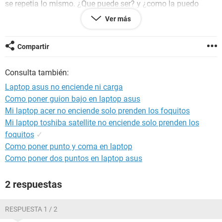
se repetia lo mismo. ¿Que puede ser? y ¿como la puedo
reparar?, ¿que parte esta fallando?
Ver más
Configuración:
Android / Chrome 81.0.4044.117
Compartir
Consulta también:
Laptop asus no enciende ni carga
Como poner guion bajo en laptop asus
Mi laptop acer no enciende solo prenden los foquitos
Mi laptop toshiba satellite no enciende solo prenden los
foquitos
✓
Como poner punto y coma en laptop
Como poner dos puntos en laptop asus
2 respuestas
RESPUESTA 1 / 2