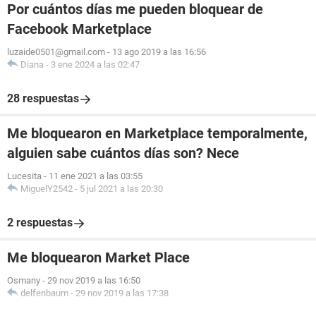
Por cuántos días me pueden bloquear de
Facebook Marketplace
luzaide0501@gmail.com
-
13 ago 2019 a las 16:56
Diana
-
3 ene 2024 a las 02:47
28 respuestas
Me bloquearon en Marketplace temporalmente,
alguien sabe cuántos días son? Nece
Lucesita
-
11 ene 2021 a las 03:55
MiguelY2542
-
5 jul 2021 a las 20:30
2 respuestas
Me bloquearon Market Place
Osmany
-
29 nov 2019 a las 16:50
delfenbaum
-
29 nov 2019 a las 17:38