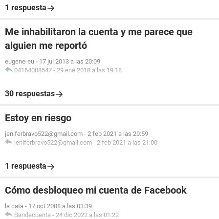
1 respuesta
Me inhabilitaron la cuenta y me parece que
alguien me reportó
eugene-eu
-
17 jul 2013 a las 20:09
04164008547
-
29 ene 2018 a las 19:18
30 respuestas
Estoy en riesgo
jeniferbravo522@gmail.com
-
2 feb 2021 a las 20:59
jeniferbravo522@gmail.com
-
2 feb 2021 a las 21:00
1 respuesta
Cómo desbloqueo mi cuenta de Facebook
la cata
-
17 oct 2008 a las 03:39
Bandecuenta
-
24 dic 2022 a las 01:22