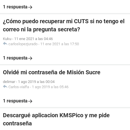
1 respuesta
¿Cómo puedo recuperar mi CUTS si no tengo el
correo ni la pregunta secreta?
Kuku
-
11 ene 2021 a las 04:46
carloslopezjurado
-
11 ene 2021 a las 17:50
1 respuesta
Olvidé mi contraseña de Misión Sucre
delimar
-
1 ago 2019 a las 00:04
Carlos-vialfa
-
1 ago 2019 a las 05:46
1 respuesta
Descargué aplicacion KMSPico y me pide
contraseña