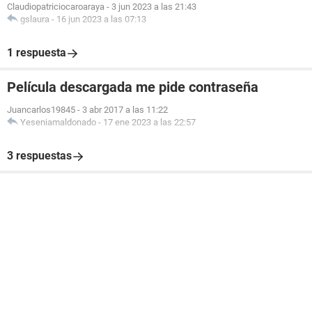
Claudiopatriciocaroaraya
-
3 jun 2023 a las 21:43
gslaura
-
16 jun 2023 a las 07:13
1 respuesta
Película descargada me pide contraseña
Juancarlos19845
-
3 abr 2017 a las 11:22
Yeseniamaldonado
-
17 ene 2023 a las 22:57
3 respuestas