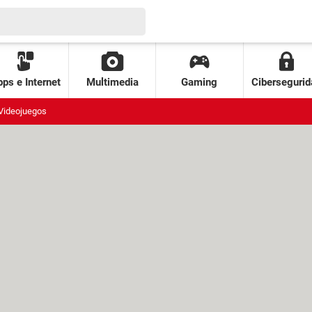
ps e Internet
Multimedia
Gaming
Cibersegurid
Videojuegos