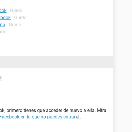
ook
- Guide
ebook
- Guide
eña
- Guide
ide
2
k, primero tienes que acceder de nuevo a ella. Mira
Facebook en la que no puedes entrar
.