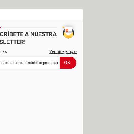
SCRÍBETE A NUESTRA
SLETTER!
cias
Ver un ejemplo