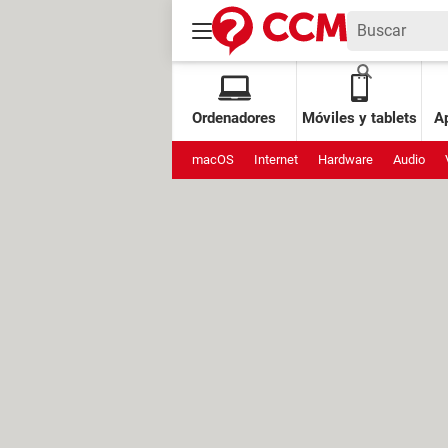
Ordenadores
Móviles y tablets
Ap
macOS
Internet
Hardware
Audio