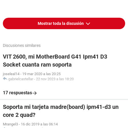
Mostrar toda la discusión
Discusiones similares
VIT 2600, mi MotherBoard G41 Ipm41 D3
Socket cuanta ram soporta
joseleal14
-
19 mar 2020 a las 20:25
gabrielcastellar
-
22 nov 2023 a las 18:20
17 respuestas
Soporta mi tarjeta madre(board) ipm41-d3 un
core 2 quad?
Mrangel3
-
16 dic 2019 a las 06:14