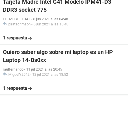
Tarjeta Madre Intel G41 Modelo IPM41-D3
DDR3 socket 775
LETMEGETTHAT
-
6 jun 2021 a las 04:48
piratacrimson
-
6 jun 2021 a las 18:48
1 respuesta
Quiero saber algo sobre mi laptop es un HP
Laptop 14-Bs0xx
raulfernando
-
11 jul 2021 a las 20:45
MiguelY2542
-
12 jul 2021 a las 18:52
1 respuesta