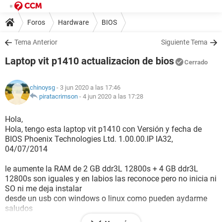
Foros
Hardware
BIOS
Tema Anterior
Siguiente Tema
Laptop vit p1410 actualizacion de bios
Cerrado
chinoysg
- 3 jun 2020 a las 17:46
piratacrimson
-
4 jun 2020 a las 17:28
Hola,
Hola, tengo esta laptop vit p1410 con Versión y fecha de
BIOS Phoenix Technologies Ltd. 1.00.00.IP IA32,
04/07/2014
le aumente la RAM de 2 GB ddr3L 12800s + 4 GB ddr3L
12800s son iguales y en labios las reconoce pero no inicia ni
SO ni me deja instalar
desde un usb con windows o linux como pueden aydarme
saludos