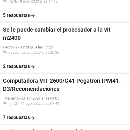
PEPE
-
8 may 2023 a las 17:49
5 respuestas
Se le puede cambiar el procesador a la vit
m2400
Pedro
-
27 jun 2020 a las 17:26
sasda
-
29 oct 2020 a las 20:36
2 respuestas
Computadora VIT 2600/G41 Pegatron IPM41-
D3/Recomendaciones
TheDavid
-
21 abr 2021 a las 04:05
hjrr25
-
11 ago 2022 a las 07:44
7 respuestas