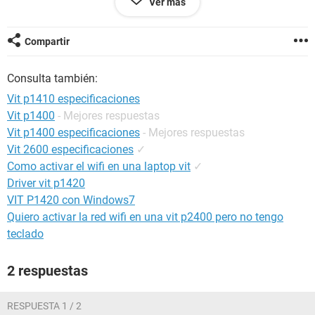
Ver más
Configuración:
Windows / Firefox 76.0
Compartir
Consulta también:
Vit p1410 especificaciones
Vit p1400
- Mejores respuestas
Vit p1400 especificaciones
- Mejores respuestas
Vit 2600 especificaciones
✓
Como activar el wifi en una laptop vit
✓
Driver vit p1420
VIT P1420 con Windows7
Quiero activar la red wifi en una vit p2400 pero no tengo
teclado
2 respuestas
RESPUESTA 1 / 2