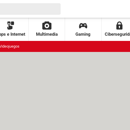
ps e Internet
Multimedia
Gaming
Cibersegurid
Videojuegos