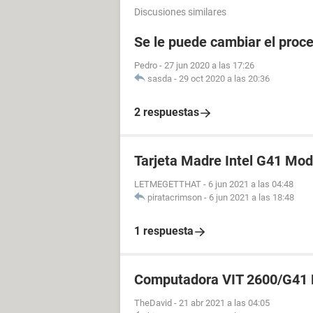
Discusiones similares
Se le puede cambiar el proce
Pedro
-
27 jun 2020 a las 17:26
sasda
-
29 oct 2020 a las 20:36
2 respuestas
Tarjeta Madre Intel G41 Mo
LETMEGETTHAT
-
6 jun 2021 a las 04:48
piratacrimson
-
6 jun 2021 a las 18:48
1 respuesta
Computadora VIT 2600/G41
TheDavid
-
21 abr 2021 a las 04:05