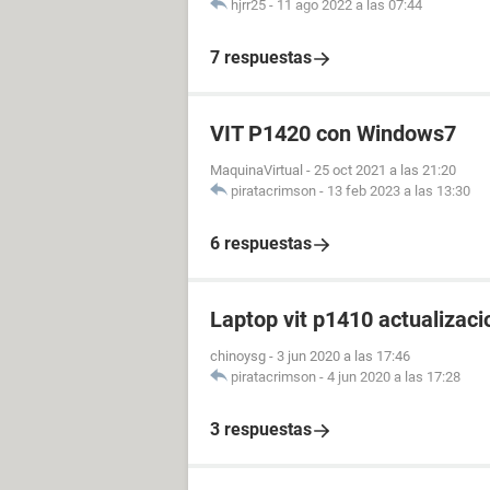
hjrr25
-
11 ago 2022 a las 07:44
7 respuestas
VIT P1420 con Windows7
MaquinaVirtual
-
25 oct 2021 a las 21:20
piratacrimson
-
13 feb 2023 a las 13:30
6 respuestas
Laptop vit p1410 actualizaci
chinoysg
-
3 jun 2020 a las 17:46
piratacrimson
-
4 jun 2020 a las 17:28
3 respuestas