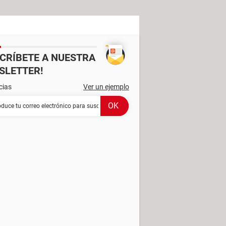
SCRÍBETE A NUESTRA
SLETTER!
cias
Ver un ejemplo