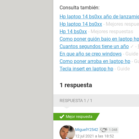
Consulta también:
Hp laptop 14 bs0xx año de lanzami
Hp laptop 14 bs0xx
- Mejores respu
Hp 14 bs0xx
- Mejores respuestas
Como poner guión bajo en laptop h
Cuantos segundos tiene un año
✓
-
En que año se creo windows
- Guide
Como poner arroba en laptop hp
- G
Tecla insert en laptop hp
- Guide
1 respuesta
RESPUESTA 1 / 1
Mejor respuesta
MiguelY2542
1.048
12 jul 2021 a las 18:52