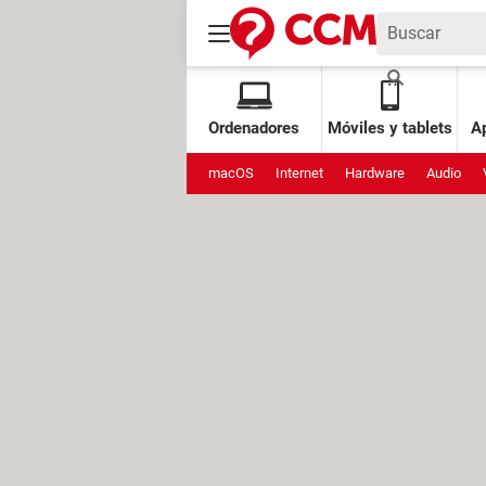
Ordenadores
Móviles y tablets
Ap
macOS
Internet
Hardware
Audio