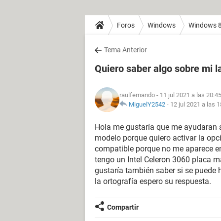
Foros
Windows
Windows 
Tema Anterior
Quiero saber algo sobre mi 
raulfernando
- 11 jul 2021 a las 20:4
MiguelY2542
-
12 jul 2021 a las 
Hola me gustaría que me ayudaran a
modelo porque quiero activar la opc
compatible porque no me aparece en
tengo un Intel Celeron 3060 placa 
gustaría también saber si se puede h
la ortografía espero su respuesta.
Compartir