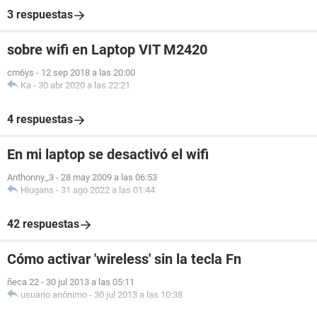
3 respuestas
sobre wifi en Laptop VIT M2420
cm6ys
-
12 sep 2018 a las 20:00
Ka
-
30 abr 2020 a las 22:21
4 respuestas
En mi laptop se desactivó el wifi
Anthonny_3
-
28 may 2009 a las 06:53
Hiugans
-
31 ago 2022 a las 01:44
42 respuestas
Cómo activar 'wireless' sin la tecla Fn
ñeca 22
-
30 jul 2013 a las 05:11
usuario anónimo
-
30 jul 2013 a las 10:38