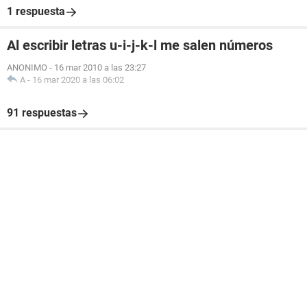
1 respuesta
Al escribir letras u-i-j-k-l me salen números
ANONIMO
-
16 mar 2010 a las 23:27
A
-
16 mar 2020 a las 06:02
91 respuestas