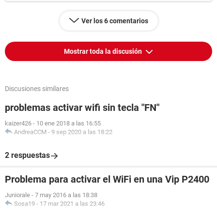
Ver los 6 comentarios
Mostrar toda la discusión
Discusiones similares
problemas activar wifi sin tecla "FN"
kaizer426
-
10 ene 2018 a las 16:55
AndreaCCM
-
9 sep 2020 a las 18:22
2 respuestas
Problema para activar el WiFi en una Vip P2400
Juniorale
-
7 may 2016 a las 18:38
Sosa19
-
17 mar 2021 a las 23:46