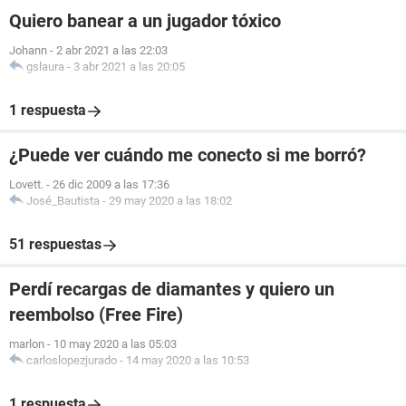
Quiero banear a un jugador tóxico
Johann
-
2 abr 2021 a las 22:03
gslaura
-
3 abr 2021 a las 20:05
1 respuesta
¿Puede ver cuándo me conecto si me borró?
Lovett.
-
26 dic 2009 a las 17:36
José_Bautista
-
29 may 2020 a las 18:02
51 respuestas
Perdí recargas de diamantes y quiero un
reembolso (Free Fire)
marlon
-
10 may 2020 a las 05:03
carloslopezjurado
-
14 may 2020 a las 10:53
1 respuesta