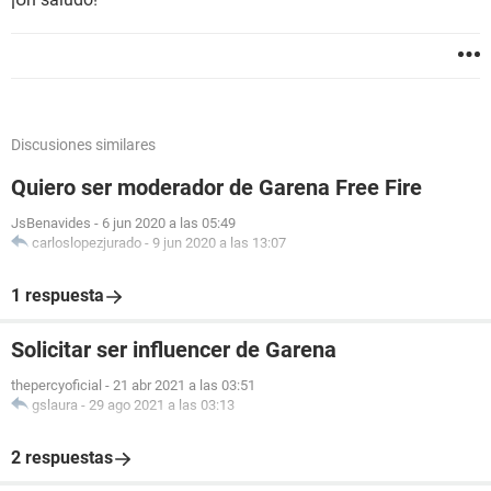
Discusiones similares
Quiero ser moderador de Garena Free Fire
JsBenavides
-
6 jun 2020 a las 05:49
carloslopezjurado
-
9 jun 2020 a las 13:07
1 respuesta
Solicitar ser influencer de Garena
thepercyoficial
-
21 abr 2021 a las 03:51
gslaura
-
29 ago 2021 a las 03:13
2 respuestas