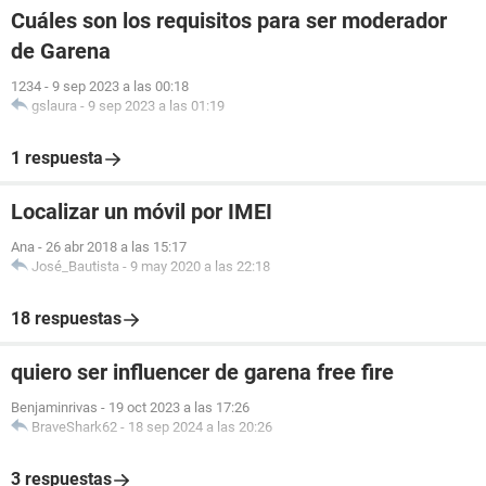
Cuáles son los requisitos para ser moderador
de Garena
1234
-
9 sep 2023 a las 00:18
gslaura
-
9 sep 2023 a las 01:19
1 respuesta
Localizar un móvil por IMEI
Ana
-
26 abr 2018 a las 15:17
José_Bautista
-
9 may 2020 a las 22:18
18 respuestas
quiero ser influencer de garena free fire
Benjaminrivas
-
19 oct 2023 a las 17:26
BraveShark62
-
18 sep 2024 a las 20:26
3 respuestas