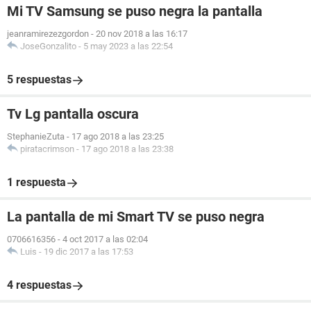
Mi TV Samsung se puso negra la pantalla
jeanramirezezgordon
-
20 nov 2018 a las 16:17
JoseGonzalito
-
5 may 2023 a las 22:54
5 respuestas
Tv Lg pantalla oscura
StephanieZuta
-
17 ago 2018 a las 23:25
piratacrimson
-
17 ago 2018 a las 23:38
1 respuesta
La pantalla de mi Smart TV se puso negra
0706616356
-
4 oct 2017 a las 02:04
Luis
-
19 dic 2017 a las 17:53
4 respuestas