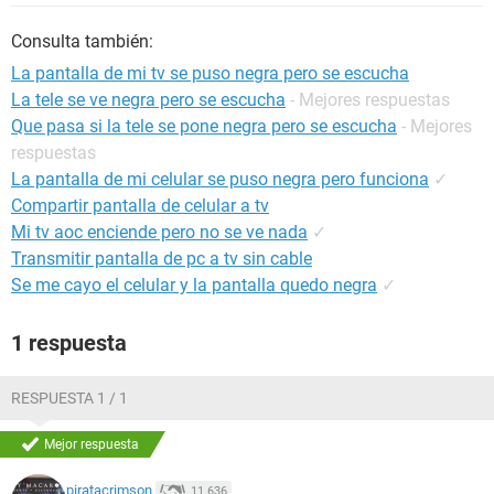
Consulta también:
La pantalla de mi tv se puso negra pero se escucha
La tele se ve negra pero se escucha
- Mejores respuestas
Que pasa si la tele se pone negra pero se escucha
- Mejores
respuestas
La pantalla de mi celular se puso negra pero funciona
✓
Compartir pantalla de celular a tv
Mi tv aoc enciende pero no se ve nada
✓
Transmitir pantalla de pc a tv sin cable
Se me cayo el celular y la pantalla quedo negra
✓
1 respuesta
RESPUESTA 1 / 1
Mejor respuesta
piratacrimson
11.636