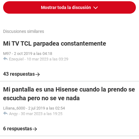
Mostrar toda la discusión
Discusiones similares
Mi TV TCL parpadea constantemente
M97
-
2 oct 2019 a las 04:18
Ezequiel
-
10 mar 2023 a las 03:29
43 respuestas
Mi pantalla es una Hisense cuando la prendo se
escucha pero no se ve nada
Liliana_6000
-
2 jul 2019 a las 02:54
Angy
-
30 mar 2023 a las 19:25
6 respuestas