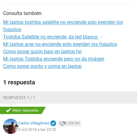
Consulta también:
Mi laptop toshiba satellite no enciende solo prenden los
foquitos
Toshiba Satellite no enciende, da led blanco.
✓
Mi laptop acer no enciende solo prenden los foquitos
Como poner guión bajo en laptop hp
Mi laptop Toshiba enciende pero no da imágen
Como poner punto y coma en laptop
1 respuesta
RESPUESTA 1 / 1
Mejor respuesta
Carlos Villagómez
278.797
2 oct 2019 a las 23:32