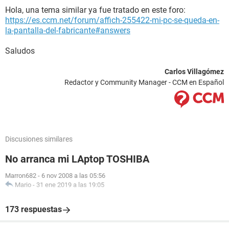
Hola, una tema similar ya fue tratado en este foro:
https://es.ccm.net/forum/affich-255422-mi-pc-se-queda-en-
la-pantalla-del-fabricante#answers
Saludos
Carlos Villagómez
Redactor y Community Manager - CCM en Español
Discusiones similares
No arranca mi LAptop TOSHIBA
Marron682
-
6 nov 2008 a las 05:56
Mario
-
31 ene 2019 a las 19:05
173 respuestas