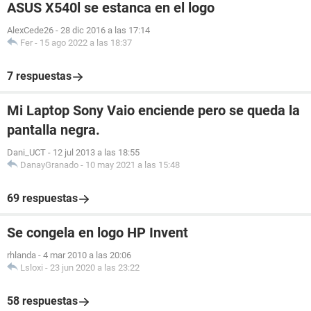
ASUS X540l se estanca en el logo
AlexCede26
-
28 dic 2016 a las 17:14
Fer
-
15 ago 2022 a las 18:37
7 respuestas
Mi Laptop Sony Vaio enciende pero se queda la
pantalla negra.
Dani_UCT
-
12 jul 2013 a las 18:55
DanayGranado
-
10 may 2021 a las 15:48
69 respuestas
Se congela en logo HP Invent
rhlanda
-
4 mar 2010 a las 20:06
Lsloxi
-
23 jun 2020 a las 23:22
58 respuestas