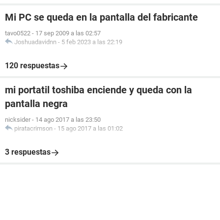
Mi PC se queda en la pantalla del fabricante
tavo0522
-
17 sep 2009 a las 02:57
Joshuadavidnn
-
5 feb 2023 a las 22:19
120 respuestas
mi portatil toshiba enciende y queda con la
pantalla negra
nicksider
-
14 ago 2017 a las 23:50
piratacrimson
-
15 ago 2017 a las 01:02
3 respuestas