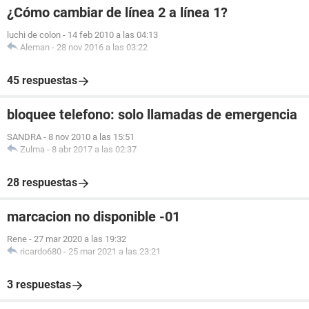
¿Cómo cambiar de línea 2 a línea 1?
luchi de colon
-
14 feb 2010 a las 04:13
Aleman
-
28 nov 2016 a las 03:22
45 respuestas
bloquee telefono: solo llamadas de emergencia
SANDRA
-
8 nov 2010 a las 15:51
Zulma
-
8 abr 2017 a las 02:37
28 respuestas
marcacion no disponible -01
Rene
-
27 mar 2020 a las 19:32
ricardo680
-
25 mar 2021 a las 23:21
3 respuestas