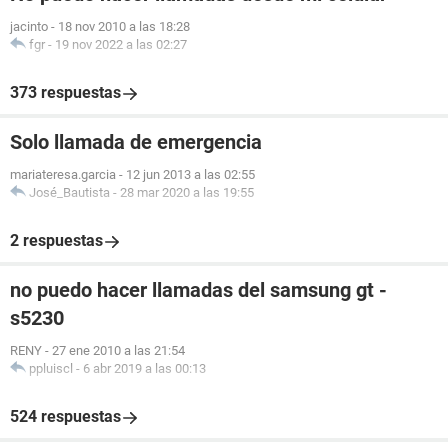
jacinto
-
18 nov 2010 a las 18:28
fgr
-
19 nov 2022 a las 02:27
373 respuestas
Solo llamada de emergencia
mariateresa.garcia
-
12 jun 2013 a las 02:55
José_Bautista
-
28 mar 2020 a las 19:55
2 respuestas
no puedo hacer llamadas del samsung gt -
s5230
RENY
-
27 ene 2010 a las 21:54
ppluiscl
-
6 abr 2019 a las 00:13
524 respuestas