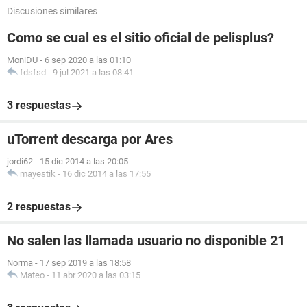
Discusiones similares
Como se cual es el sitio oficial de pelisplus?
MoniDU
-
6 sep 2020 a las 01:10
fdsfsd
-
9 jul 2021 a las 08:41
3 respuestas
uTorrent descarga por Ares
jordi62
-
15 dic 2014 a las 20:05
mayestik
-
16 dic 2014 a las 17:55
2 respuestas
No salen las llamada usuario no disponible 21
Norma
-
17 sep 2019 a las 18:58
Mateo
-
11 abr 2020 a las 03:15