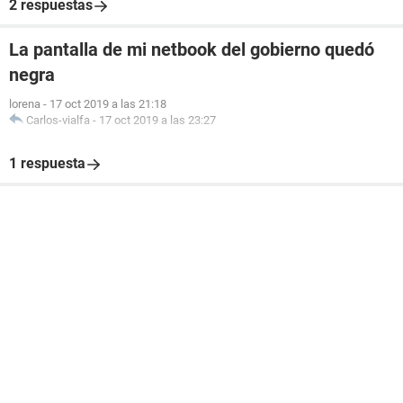
2 respuestas
La pantalla de mi netbook del gobierno quedó
negra
lorena
-
17 oct 2019 a las 21:18
Carlos-vialfa
-
17 oct 2019 a las 23:27
1 respuesta