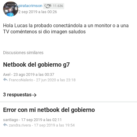
piratacrimson
11.636
2 sep 2019 a las 00:26
Hola Lucas la probado conectándola a un monitor o a una
TV coméntenos si dio imagen saludos
Discusiones similares
Netbook del gobierno g7
Axel
-
23 ago 2019 a las 00:37
FrancoNalerio
-
27 jun 2020 a las 23:18
3 respuestas
Error con mi netbook del gobierno
santiago
-
17 sep 2019 a las 02:11
zandra.rivera
-
17 sep 2019 a las 19:54