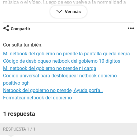
música o el vídeo. Luego de eso vuelve a la normalidad a
veces tarda segundos o a veces minutos para que se
Ver más
encienda la pantalla nuevamente. Por favor podrían
ayudarme con este problema.
Compartir
Consulta también:
Mi netbook del gobierno no prende la pantalla queda negra
Código de desbloqueo netbook del gobierno 10 dígitos
Mi netbook del gobierno no prende ni carga
Código universal para desbloquear netbook gobierno
positivo bgh
Netbook del gobierno no prende, Ayuda porfa..
Formatear netbook del gobierno
1 respuesta
RESPUESTA 1 / 1