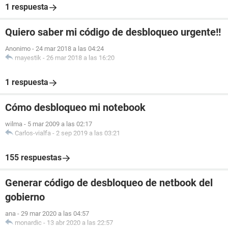
1 respuesta
Quiero saber mi código de desbloqueo urgente!!
Anonimo
-
24 mar 2018 a las 04:24
mayestik
-
26 mar 2018 a las 16:20
1 respuesta
Cómo desbloqueo mi notebook
wilma
-
5 mar 2009 a las 02:17
Carlos-vialfa
-
2 sep 2019 a las 03:21
155 respuestas
Generar código de desbloqueo de netbook del
gobierno
ana
-
29 mar 2020 a las 04:57
monardic
-
13 abr 2020 a las 22:57