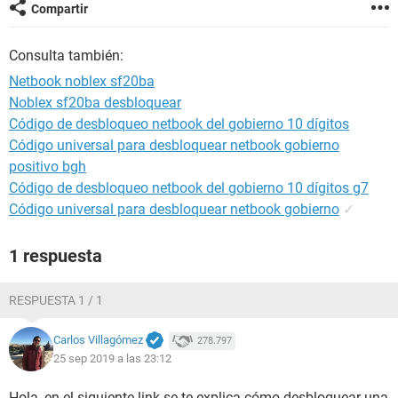
Compartir
Consulta también:
Netbook noblex sf20ba
Noblex sf20ba desbloquear
Código de desbloqueo netbook del gobierno 10 dígitos
Código universal para desbloquear netbook gobierno
positivo bgh
Código de desbloqueo netbook del gobierno 10 dígitos g7
Código universal para desbloquear netbook gobierno
✓
1 respuesta
RESPUESTA 1 / 1
Carlos Villagómez
278.797
25 sep 2019 a las 23:12
Hola, en el siguiente link se te explica cómo desbloquear una