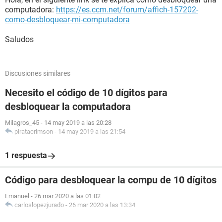
computadora:
https://es.ccm.net/forum/affich-157202-
como-desbloquear-mi-computadora
Saludos
Discusiones similares
Necesito el código de 10 dígitos para
desbloquear la computadora
Milagros_45
-
14 may 2019 a las 20:28
piratacrimson
-
14 may 2019 a las 21:54
1 respuesta
Código para desbloquear la compu de 10 dígitos
Emanuel
-
26 mar 2020 a las 01:02
carloslopezjurado
-
26 mar 2020 a las 13:34