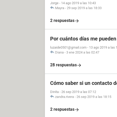
Jorge
-
14 ago 2019 a las 10:43
Mayra
-
29 sep 2019 a las 18:33
2 respuestas
Por cuántos días me pueden
luzaide0501@gmail.com
-
13 ago 2019 a las 
Diana
-
3 ene 2024 a las 02:47
28 respuestas
Cómo saber si un contacto d
Dinita
-
26 sep 2019 a las 07:12
zandra.rivera
-
26 sep 2019 a las 18:15
2 respuestas