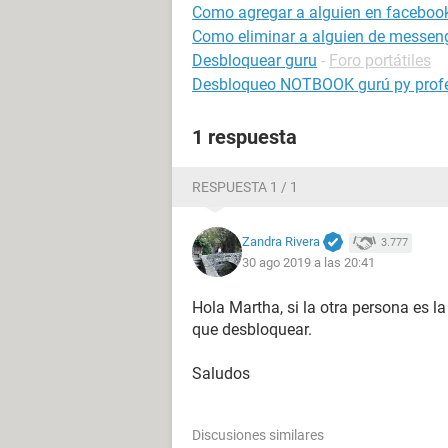
Como agregar a alguien en facebook
Como eliminar a alguien de messen
Desbloquear guru
-
Foro portátiles
Desbloqueo NOTBOOK gurú py prof
1 respuesta
RESPUESTA 1 / 1
Zandra Rivera
3.777
30 ago 2019 a las 20:41
Hola Martha, si la otra persona es la
que desbloquear.
Saludos
Discusiones similares