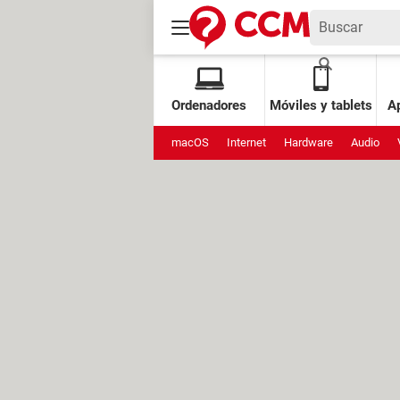
Ordenadores
Móviles y tablets
Ap
macOS
Internet
Hardware
Audio