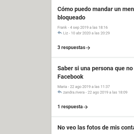
Cómo puedo mandar un mensa
bloqueado
Frank
-
4 sep 2019 a las 18:16
Liz
-
10 abr 2020 a las 20:29
3 respuestas
Saber si una persona que no
Facebook
Maria
-
22 ago 2019 a las 11:37
zandra.rivera
-
22 ago 2019 a las 18:09
1 respuesta
No veo las fotos de mis con