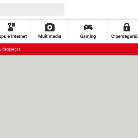
ps e Internet
Multimedia
Gaming
Cibersegurid
Videojuegos