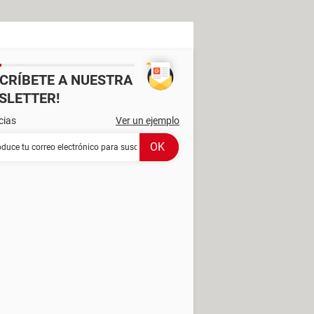
SCRÍBETE A NUESTRA
SLETTER!
cias
Ver un ejemplo