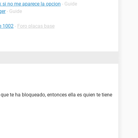
 si no me aparece la opcion
- Guide
ger
- Guide
e 1002
-
Foro placas base
 que te ha bloqueado, entonces ella es quien te tiene