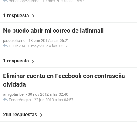
carloslopezjurado
-
19 may 2020 a las 15:57
1 respuesta
No puedo abrir mi correo de latinmail
jacquiehome
-
18 ene 2017 a las 06:21
PLuis234
-
5 may 2017 a las 17:57
1 respuesta
Eliminar cuenta en Facebook con contraseña
olvidada
amigotimber
-
30 nov 2012 a las 02:40
EnderVargas
-
22 jun 2019 a las 04:57
288 respuestas