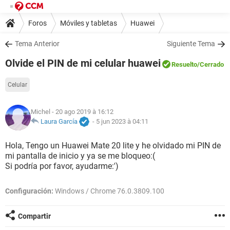
Foros
Móviles y tabletas
Huawei
Tema Anterior
Siguiente Tema
Olvide el PIN de mi celular huawei
Resuelto
/Cerrado
Celular
Michel
- 20 ago 2019 à 16:12
Laura García
-
5 jun 2023 à 04:11
Hola, Tengo un Huawei Mate 20 lite y he olvidado mi PIN de
mi pantalla de inicio y ya se me bloqueo:(
Si podría por favor, ayudarme:')
Configuración:
Windows / Chrome 76.0.3809.100
Compartir