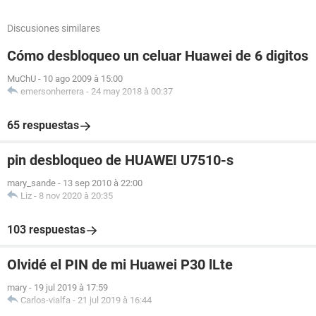
Discusiones similares
Cómo desbloqueo un celuar Huawei de 6 digitos
MuChU
-
10 ago 2009 à 15:00
emersonherrera
-
24 may 2018 à 00:37
65 respuestas
pin desbloqueo de HUAWEI U7510-s
mary_sande
-
13 sep 2010 à 22:00
Liz
-
8 nov 2020 à 20:35
103 respuestas
Olvidé el PIN de mi Huawei P30 lLte
mary
-
19 jul 2019 à 17:59
Carlos-vialfa
-
21 jul 2019 à 16:44