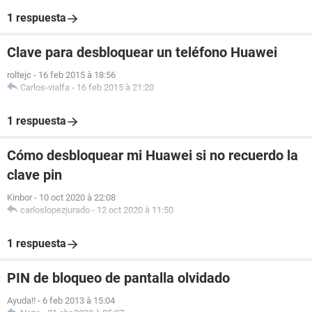
1 respuesta
Clave para desbloquear un teléfono Huawei
roltejc
-
16 feb 2015 à 18:56
Carlos-vialfa
-
16 feb 2015 à 21:20
1 respuesta
Cómo desbloquear mi Huawei si no recuerdo la
clave pin
Kinbor
-
10 oct 2020 à 22:08
carloslopezjurado
-
12 oct 2020 à 11:50
1 respuesta
PIN de bloqueo de pantalla olvidado
Ayuda!!
-
6 feb 2013 à 15:04