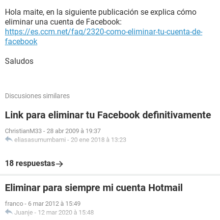
Hola maite, en la siguiente publicación se explica cómo
eliminar una cuenta de Facebook:
https://es.ccm.net/faq/2320-como-eliminar-tu-cuenta-de-
facebook
Saludos
Discusiones similares
Link para eliminar tu Facebook definitivamente
ChristianM33
-
28 abr 2009 à 19:37
eliasasumumbami
-
20 ene 2018 à 13:23
18 respuestas
Eliminar para siempre mi cuenta Hotmail
franco
-
6 mar 2012 à 15:49
Juanje
-
12 mar 2020 à 15:48