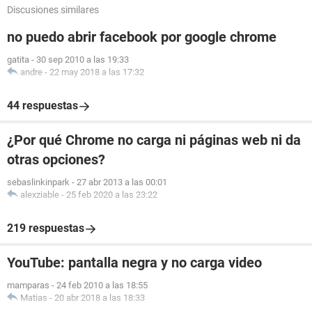
Discusiones similares
no puedo abrir facebook por google chrome
gatita
-
30 sep 2010 a las 19:33
andre
-
22 may 2018 a las 17:32
44 respuestas
¿Por qué Chrome no carga ni páginas web ni da
otras opciones?
sebaslinkinpark
-
27 abr 2013 a las 00:01
alexziable
-
25 feb 2020 a las 23:22
219 respuestas
YouTube: pantalla negra y no carga video
mamparas
-
24 feb 2010 a las 18:55
Matias
-
20 abr 2018 a las 18:33