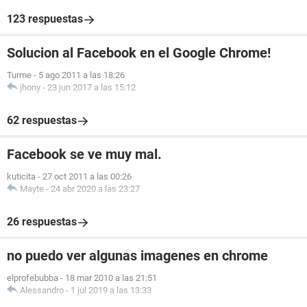
123 respuestas
Solucion al Facebook en el Google Chrome!
Turme
-
5 ago 2011 a las 18:26
jhony
-
23 jun 2017 a las 15:12
62 respuestas
Facebook se ve muy mal.
kuticita
-
27 oct 2011 a las 00:26
Mayte
-
24 abr 2020 a las 23:27
26 respuestas
no puedo ver algunas imagenes en chrome
elprofebubba
-
18 mar 2010 a las 21:51
Alessandro
-
1 jul 2019 a las 13:33