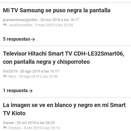
Mi TV Samsung se puso negra la pantalla
jeanramirezezgordon
-
20 nov 2018 a las 16:17
JoseGonzalito
-
5 may 2023 a las 22:54
5 respuestas
Televisor Hitachi Smart TV CDH-LE32Smart06,
con pantalla negra y chisporroteo
Sisi2019
-
20 ago 2019 a las 10:17
Nico
-
20 ago 2019 a las 22:40
1 respuesta
La imagen se ve en blanco y negro en mi Smart
TV Kioto
Danae
-
20 oct 2018 a las 06:29
Cristian
-
8 abr 2019 a las 02:14