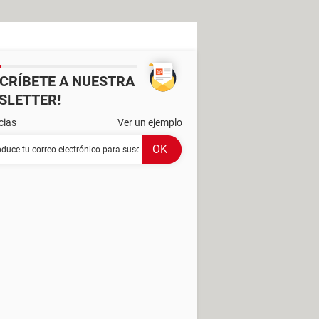
SCRÍBETE A NUESTRA
SLETTER!
cias
Ver un ejemplo