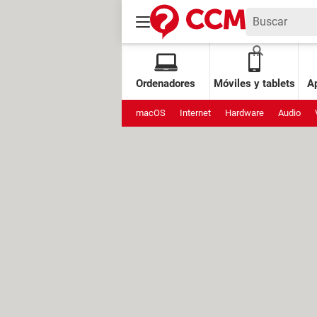
Ordenadores
Móviles y tablets
Ap
macOS
Internet
Hardware
Audio