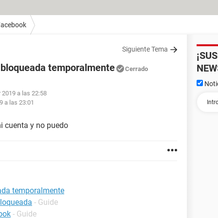
Facebook
Siguiente Tema
¡SU
 bloqueada temporalmente
NEW
Cerrado
Noti
r 2019 a las 22:58
9 a las 23:01
mi cuenta y no puedo
eada temporalmente
bloqueada
- Guide
ook
- Guide