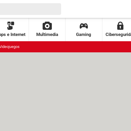
ps e Internet
Multimedia
Gaming
Cibersegurid
Videojuegos