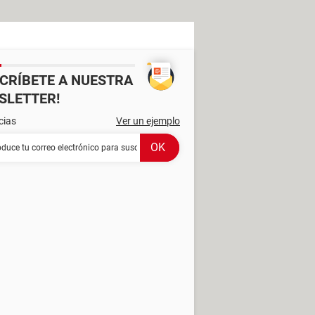
SCRÍBETE A NUESTRA
SLETTER!
cias
Ver un ejemplo