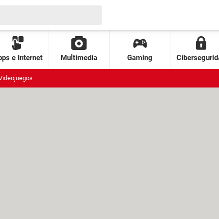
ps e Internet
Multimedia
Gaming
Cibersegurid
Videojuegos