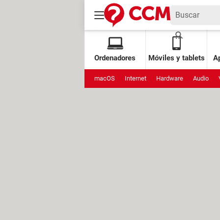
Ordenadores
Móviles y tablets
Ap
macOS
Internet
Hardware
Audio