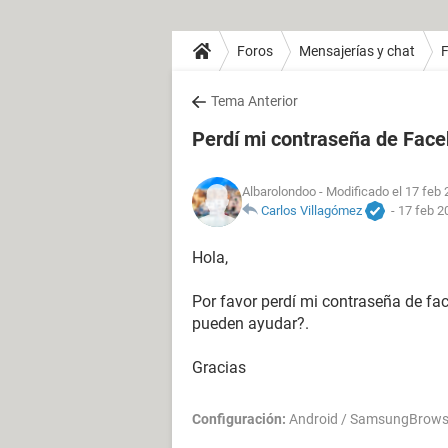
Foros
Mensajerías y chat
Tema Anterior
Perdí mi contraseña de Fac
Albarolondoo
- Modificado el 17 feb 
Carlos Villagómez
-
17 feb 2
Hola,
Por favor perdí mi contraseña de f
pueden ayudar?.
Gracias
Configuración:
Android / SamsungBrows