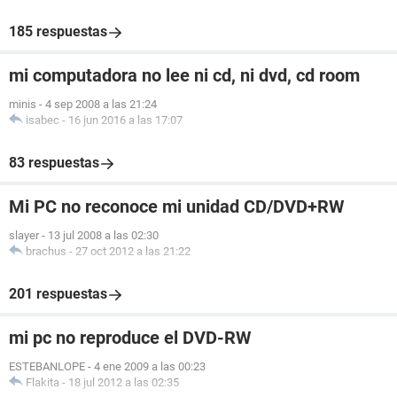
185 respuestas
mi computadora no lee ni cd, ni dvd, cd room
minis
-
4 sep 2008 a las 21:24
isabec
-
16 jun 2016 a las 17:07
83 respuestas
Mi PC no reconoce mi unidad CD/DVD+RW
slayer
-
13 jul 2008 a las 02:30
brachus
-
27 oct 2012 a las 21:22
201 respuestas
mi pc no reproduce el DVD-RW
ESTEBANLOPE
-
4 ene 2009 a las 00:23
Flakita
-
18 jul 2012 a las 02:35