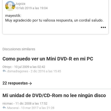
Jugoza
10 feb 2019 a las 19:04
mayestik:
Muy agradecido por tu valiosa respuesta, un cordial saludo.
Discusiones similares
Como puedo ver un Mini DVD-R en mi PC
Otroyc
-
10 jul 2009 a las 02:42
domadragones
-
2 dic 2016 a las 15:45
22 respuestas
Mi unidad de DVD/CD-Rom no lee ningún disco
nicmac
-
11 dic 2008 a las 17:52
Macerai
-
13 mar 2017 a las 21:28