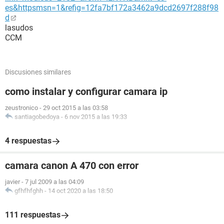
es&httpsmsn=1&refig=12fa7bf172a3462a9dcd2697f288f98
d
lasudos
CCM
Discusiones similares
como instalar y configurar camara ip
zeustronico
-
29 oct 2015 a las 03:58
santiagobedoya
-
6 nov 2015 a las 19:33
4 respuestas
camara canon A 470 con error
javier
-
7 jul 2009 a las 04:09
gfhfhfghh
-
14 oct 2020 a las 18:50
111 respuestas